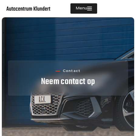
Menu
Aanbod
Diensten
Vacatures
Verkocht
Contact
Neem
contact op
Over ons
Contact