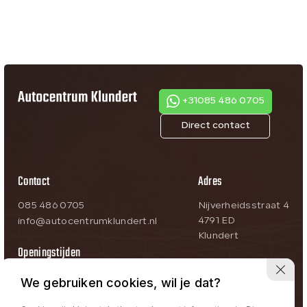
+31085 486 0705
Direct contact
Contact
Adres
085 486 0705
Nijverheidsstraat 4
4791 ED
info@autocentrumklundert.nl
Klundert
Openingstijden
Ma-Vr:
09:00 – 18:00
We gebruiken cookies, wil je dat?
Za:
09:00 – 17:00