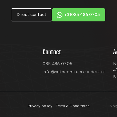
Direct contact
+31085 486 0705
Contact
A
085 486 0705
N
4
info@autocentrumklundert.nl
K
Privacy policy | Term & Conditions
Vol