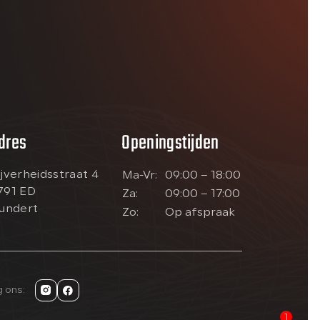
dres
Openingstijden
ijverheidsstraat 4
Ma-Vr:
09:00 – 18:00
791 ED
Za:
09:00 – 17:00
lundert
Zo:
Op afspraak
g ons:
1