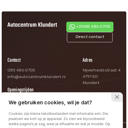
+31085 486 0705
Direct contact
Contact
Adres
085 486 0705
Nijverheidsstraat 4
4791 ED
info@autocentrumklundert.nl
Klundert
Openingstijden
Ma-Vr:
09:00 – 18:00
We gebruiken cookies, wil je dat?
Za:
09:00 – 17:00
Zo:
Op afspraak
Cookies zijn kleine tekstbestanden met informatie erin. Die
plaatsen we kort op je apparaat. Zo zien we bijvoorbeeld
welke pagina’s je zag, waar je afhaakte en wat je invulde. Op