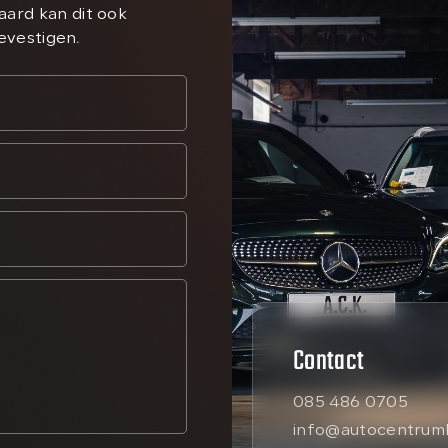
aard kan dit ook
bevestigen.
Contact
085 486 0705
info@autocentrumk