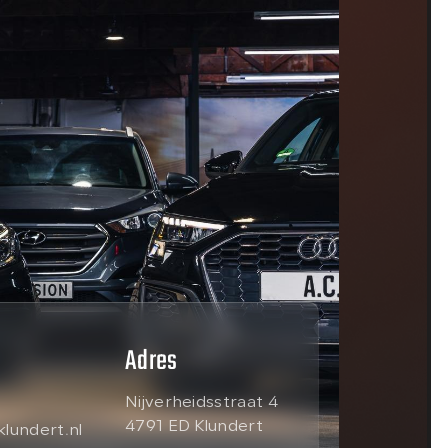
Adres
Nijverheidsstraat 4
4791 ED Klundert
lundert.nl