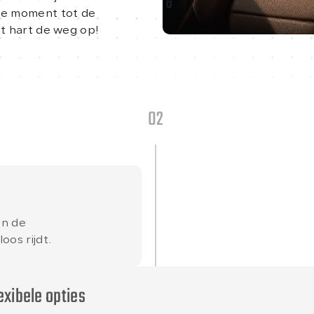
ste moment tot de
st hart de weg op!
02
en de
os rijdt.
exibele opties