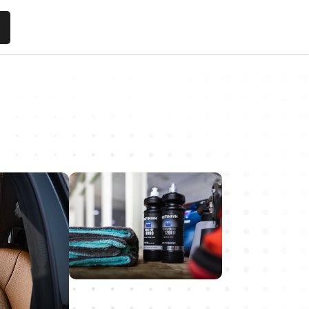
Aanbod
Diensten
Vacatures
Verkocht
Over ons
Contact