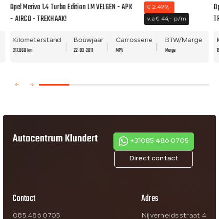
Opel Meriva 1.4 Turbo Edition LM VELGEN - APK
O
€ 2.499,-
- AIRCO - TREKHAAK!
T
v.a € 44,- p/m
Kilometerstand
Bouwjaar
Carrosserie
BTW/Marge
217.860 km
22-03-2011
MPV
Marge
1
+31085 486 0705
Direct contact
Contact
Adres
085 486 0705
Nijverheidsstraat 4