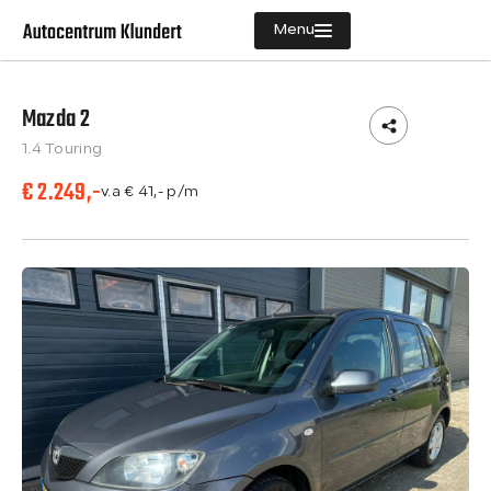
Menu
Mazda 2
Aanbod
1.4 Touring
Diensten
€ 2.249,-
v.a € 41,- p/m
Vacatures
Verkocht
Over ons
Contact