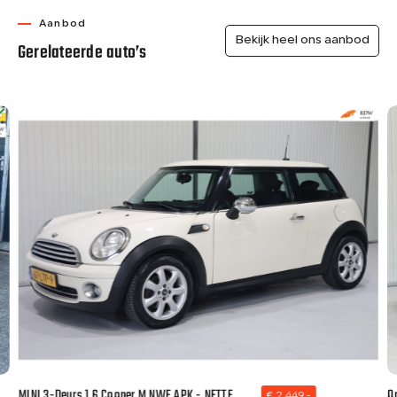
Aanbod
Bekijk heel ons aanbod
Gerelateerde auto’s
MINI 3-Deurs 1.6 Cooper M NWE APK - NETTE
O
€ 2.449,-