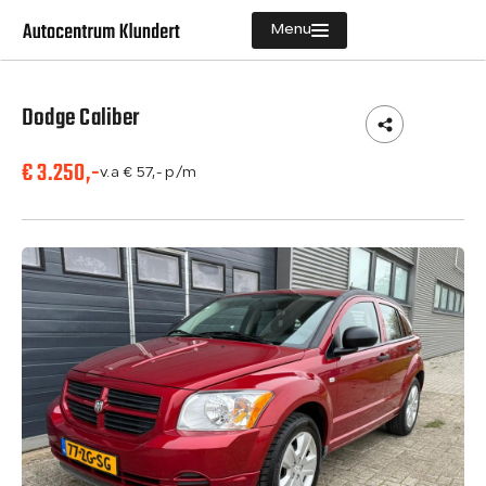
Menu
Dodge Caliber
Aanbod
€ 3.250,-
Diensten
v.a € 57,- p/m
Vacatures
Verkocht
Over ons
Contact