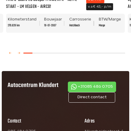
STAAT - LM VELGEN - AIRCO!
A
v.a € 43,- p/m
Kilometerstand
Bouwjaar
Carrosserie
BTW/Marge
270.628 km
19-01-2007
Hatchback
Marge
1
+31085 486 0705
Direct contact
Contact
Adres