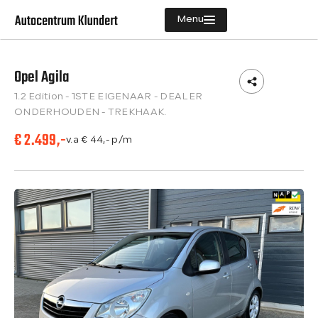
Menu
Opel Agila
Aanbod
1.2 Edition - 1STE EIGENAAR - DEALER
Diensten
ONDERHOUDEN - TREKHAAK.
€ 2.499,-
Vacatures
v.a € 44,- p/m
Verkocht
Over ons
Contact