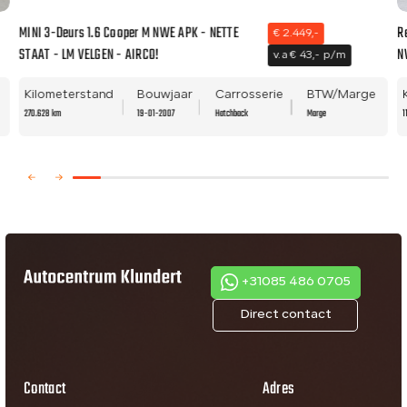
MINI 3-Deurs 1.6 Cooper M NWE APK - NETTE
R
€ 2.449,-
STAAT - LM VELGEN - AIRCO!
N
v.a € 43,- p/m
Kilometerstand
Bouwjaar
Carrosserie
BTW/Marge
270.628 km
19-01-2007
Hatchback
Marge
1
+31085 486 0705
Direct contact
Contact
Adres