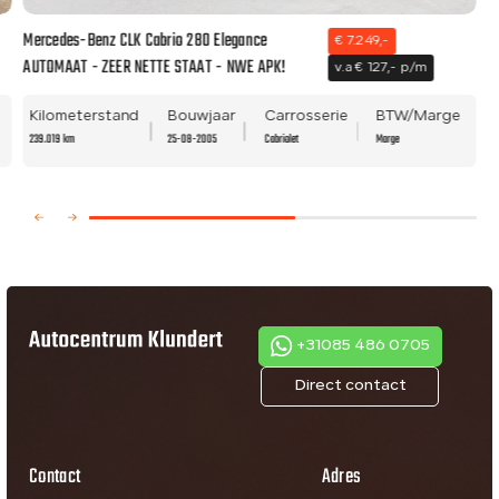
Mercedes-Benz CLK Cabrio 280 Elegance
€ 7.249,-
AUTOMAAT - ZEER NETTE STAAT - NWE APK!
v.a € 127,- p/m
Kilometerstand
Bouwjaar
Carrosserie
BTW/Marge
239.019 km
25-08-2005
Cabriolet
Marge
+31085 486 0705
Direct contact
Contact
Adres