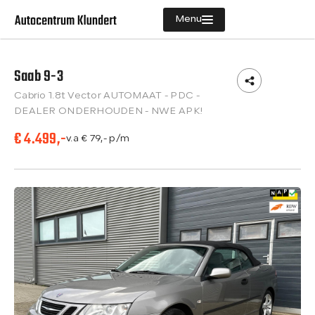
Menu
Saab 9-3
Aanbod
Cabrio 1.8t Vector AUTOMAAT - PDC -
Diensten
DEALER ONDERHOUDEN - NWE APK!
€ 4.499,-
Vacatures
v.a € 79,- p/m
Verkocht
Over ons
Contact