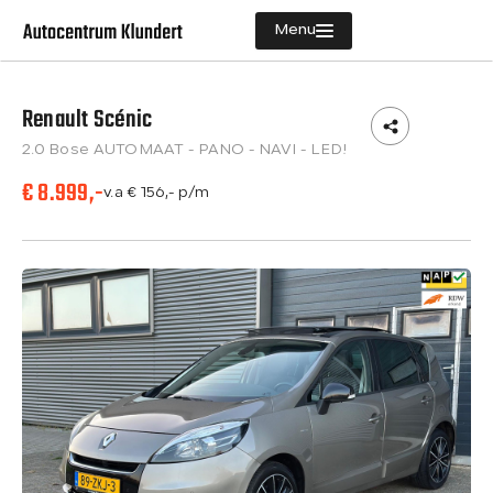
Menu
Renault Scénic
Aanbod
2.0 Bose AUTOMAAT - PANO - NAVI - LED!
Diensten
€ 8.999,-
v.a € 156,- p/m
Vacatures
Verkocht
Over ons
Contact