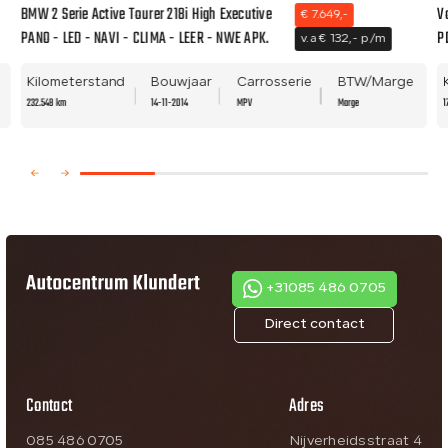
BMW 2 Serie Active Tourer 218i High Executive
V
€ 7.649,-
PANO - LED - NAVI - CLIMA - LEER - NWE APK.
P
v.a € 132,- p/m
Kilometerstand
Bouwjaar
Carrosserie
BTW/Marge
232.548 km
14-11-2014
MPV
Marge
1
+31085 486 0705
Direct contact
Contact
Adres
085 486 0705
Nijverheidsstraat 4