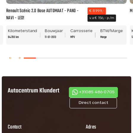
Renault Scénic 2.0 Bose AUTOMAAT - PANO -
M
€ 8.999,-
NAVI - LED!
v.a € 156,- p/m
Kilometerstand
Bouwjaar
Carrosserie
BTW/Marge
84.700 km
11-01-2013
MPV
Marge
1
+31085 486 0705
Direct contact
Contact
Adres