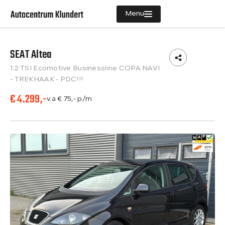
Menu
SEAT Altea
Aanbod
1.2 TSI Ecomotive Businessline COPA NAVI
Diensten
- TREKHAAK - PDC!!!
€ 4.299,-
Vacatures
v.a € 75,- p/m
Verkocht
Over ons
Contact