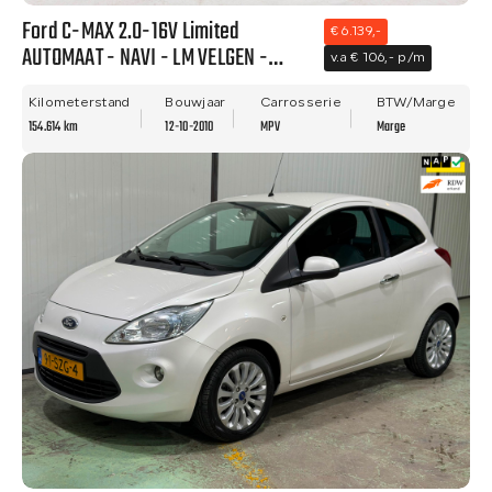
Ford C-MAX 2.0-16V Limited
€ 6.139,-
AUTOMAAT - NAVI - LM VELGEN -
v.a € 106,- p/m
NWE APK!
Kilometerstand
Bouwjaar
Carrosserie
BTW/Marge
154.614 km
12-10-2010
MPV
Marge