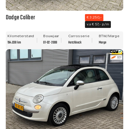
Dodge Caliber
€ 3.250,-
v.a € 57,- p/m
Kilometerstand
Bouwjaar
Carrosserie
BTW/Marge
194.038 km
01-02-2008
Hatchback
Marge