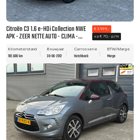
Citroën C3 1.6 e-HDi Collection NWE
€ 3.999,-
APK - ZEER NETTE AUTO - CLIMA -
v.a € 70,- p/m
PDC!!
Kilometerstand
Bouwjaar
Carrosserie
BTW/Marge
192.600 km
30-06-2012
Hatchback
Marge