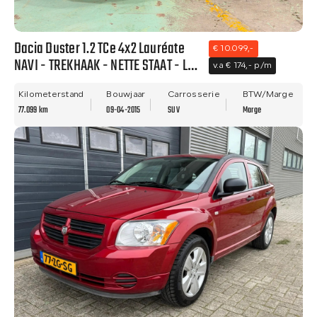
Dacia Duster 1.2 TCe 4x2 Lauréate
€ 10.099,-
NAVI - TREKHAAK - NETTE STAAT - LM
v.a € 174,- p/m
VELGEN!
Kilometerstand
Bouwjaar
Carrosserie
BTW/Marge
77.099 km
09-04-2015
SUV
Marge