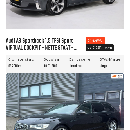
Audi A3 Sportback 1.5 TFSI Sport
€ 14.499,-
VIRTUAL COCKPIT - NETTE STAAT -
v.a € 251,- p/m
NWE APK - LANE ASIST!!
Kilometerstand
Bouwjaar
Carrosserie
BTW/Marge
182.298 km
30-01-2018
Hatchback
Marge