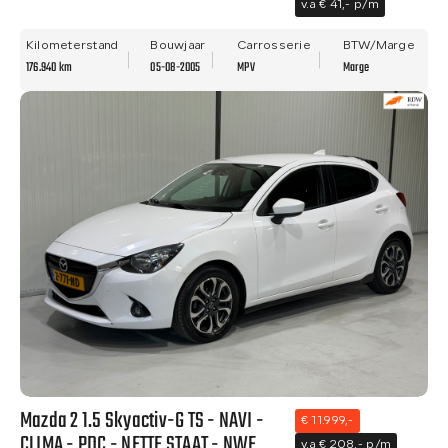
v.a € 41,- p/m
Kilometerstand
Bouwjaar
Carrosserie
BTW/Marge
176.940 km
05-08-2005
MPV
Marge
Mazda 2 1.5 Skyactiv-G TS - NAVI -
€ 11.999,-
CLIMA - PDC - NETTE STAAT - NWE
v.a € 208,- p/m