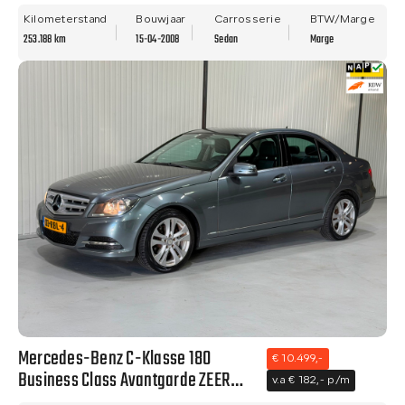
NAVI - TREKHAAK - LM VELGEN!
Kilometerstand
Bouwjaar
Carrosserie
BTW/Marge
253.188 km
15-04-2008
Sedan
Marge
Mercedes-Benz C-Klasse 180
€ 10.499,-
Business Class Avantgarde ZEER
v.a € 182,- p/m
NETTE STAAT - NAVI - CLIMA - NWE