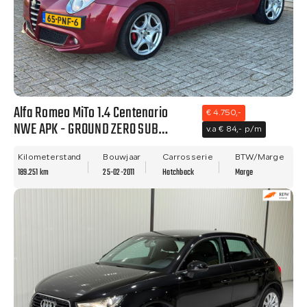
Alfa Romeo MiTo 1.4 Centenario
€ 4.750,-
NWE APK - GROUND ZERO SUB
v.a € 84,- p/m
WOOFER - NETTE STAAT!!
Kilometerstand
Bouwjaar
Carrosserie
BTW/Marge
189.251 km
25-02-2011
Hatchback
Marge