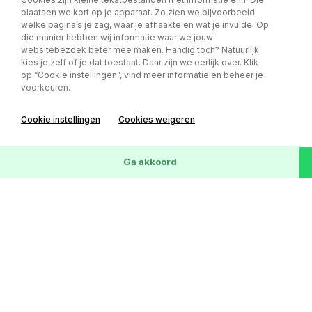
156.218 km
12-09-2016
SUV
Marge
plaatsen we kort op je apparaat. Zo zien we bijvoorbeeld
welke pagina’s je zag, waar je afhaakte en wat je invulde. Op
die manier hebben wij informatie waar we jouw
websitebezoek beter mee maken. Handig toch? Natuurlijk
kies je zelf of je dat toestaat. Daar zijn we eerlijk over. Klik
op “Cookie instellingen”, vind meer informatie en beheer je
voorkeuren.
Cookie instellingen
Cookies weigeren
72
Voertuigen
Wis
Ga akkoord
Mercedes-Benz Sprinter 315 1.9 CDI
€ 17.999,- excl. BTW
L2H1 DC AUTOMAAT - TREKHAAK -
v.a € 253,- p/m
EINDEJAARS ACTIE!!
Kilometerstand
Bouwjaar
Carrosserie
BTW/Marge