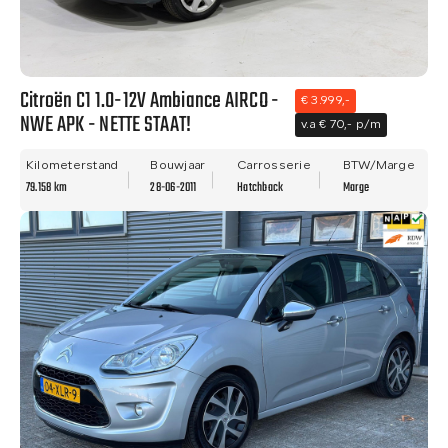
Citroën C1 1.0-12V Ambiance AIRCO -
€ 3.999,-
NWE APK - NETTE STAAT!
v.a € 70,- p/m
Kilometerstand
Bouwjaar
Carrosserie
BTW/Marge
79.158 km
28-06-2011
Hatchback
Marge