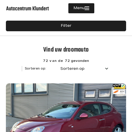
Menu
Filters
Filter
Aanbod
Merk
Diensten
Vind uw droomauto
Merk
Vacatures
Model
72 van de 72
gevonden
Sorteren op
Sorteren op:
Verkocht
Model
Over ons
Brandstof
Contact
Diesel
8
Hybride (Benzine)
1
Benzine
63
Transmissie
Semi-automaat
1
Handgeschakeld
57
Automaat
13