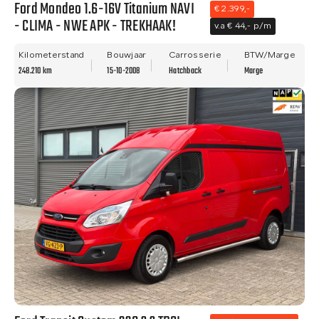
Ford Mondeo 1.6-16V Titanium NAVI
€ 2.399,-
- CLIMA - NWE APK - TREKHAAK!
v.a € 44,- p/m
Kilometerstand
Bouwjaar
Carrosserie
BTW/Marge
248.210 km
15-10-2008
Hatchback
Marge