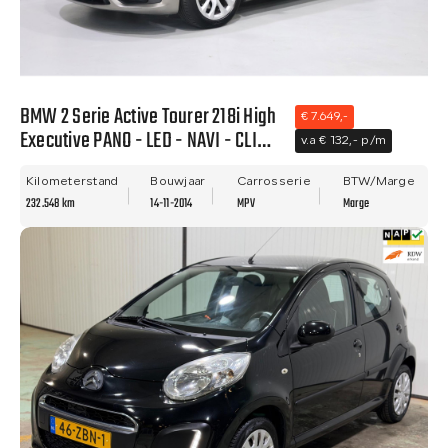
BMW 2 Serie Active Tourer 218i High
€ 7.649,-
Executive PANO - LED - NAVI - CLIMA
v.a € 132,- p/m
- LEER - NWE APK.
Kilometerstand
Bouwjaar
Carrosserie
BTW/Marge
232.548 km
14-11-2014
MPV
Marge