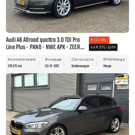
Audi A6 Allroad quattro 3.0 TDI Pro
€ 12.249,-
Line Plus - PANO - NWE APK - ZEER
v.a € 211,- p/m
NETTE STAAT - RIJDT PRIMA!!
Kilometerstand
Bouwjaar
Carrosserie
BTW/Marge
279.275 km
03-12-2012
Stationwagon
Marge