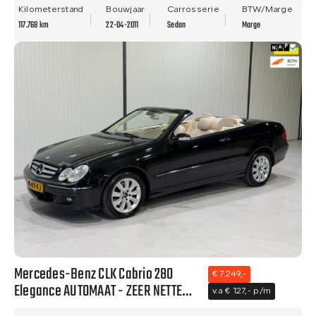
APK!
Kilometerstand
Bouwjaar
Carrosserie
BTW/Marge
117.768 km
22-04-2011
Sedan
Marge
Mercedes-Benz CLK Cabrio 280
€ 7.249,-
Elegance AUTOMAAT - ZEER NETTE
v.a € 127,- p/m
STAAT - NWE APK!