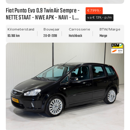
Fiat Punto Evo 0.9 TwinAir Sempre -
€ 7.999,-
NETTE STAAT - NWE APK - NAVI - LM
v.a € 139,- p/m
VELGEN - CLIMA!!
Kilometerstand
Bouwjaar
Carrosserie
BTW/Marge
93.166 km
20-01-2018
Hatchback
Marge