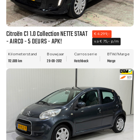
Citroën C1 1.0 Collection NETTE STAAT
€ 4.299,-
- AIRCO - 5 DEURS - APK!
v.a € 75,- p/m
Kilometerstand
Bouwjaar
Carrosserie
BTW/Marge
112.009 km
29-09-2012
Hatchback
Marge