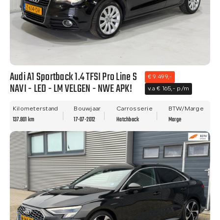
Audi A1 Sportback 1.4 TFSI Pro Line S
€ 9.499,-
NAVI - LED - LM VELGEN - NWE APK!
v.a € 165,- p/m
Kilometerstand
Bouwjaar
Carrosserie
BTW/Marge
137.801 km
17-07-2012
Hatchback
Marge