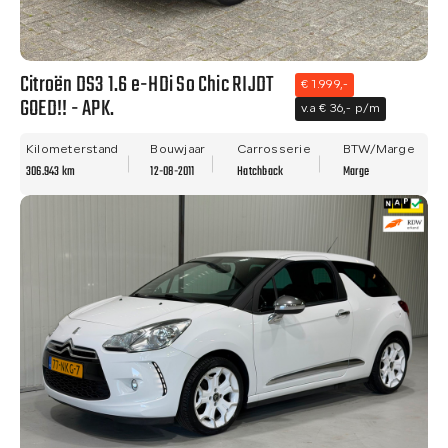
Citroën DS3 1.6 e-HDi So Chic RIJDT
€ 1.999,-
GOED!! - APK.
v.a € 36,- p/m
Kilometerstand
Bouwjaar
Carrosserie
BTW/Marge
306.943 km
12-08-2011
Hatchback
Marge