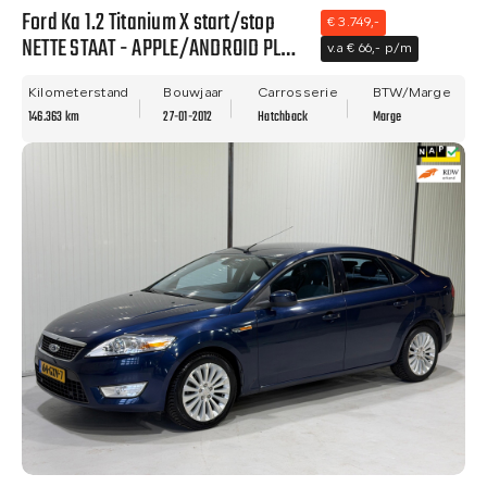
Ford Ka 1.2 Titanium X start/stop
€ 3.749,-
NETTE STAAT - APPLE/ANDROID PLAY
v.a € 66,- p/m
- NWE APK - AIRCO!
Kilometerstand
Bouwjaar
Carrosserie
BTW/Marge
146.363 km
27-01-2012
Hatchback
Marge