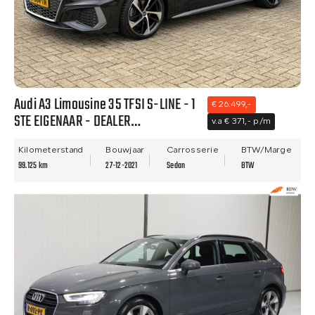
Audi A3 Limousine 35 TFSI S-LINE - 1
€ 26.499,-
STE EIGENAAR - DEALER
v.a € 371,- p/m
ONDERHOUDEN - VIRTUAL - BTW
AUTO!
Kilometerstand
Bouwjaar
Carrosserie
BTW/Marge
99.125 km
27-12-2021
Sedan
BTW