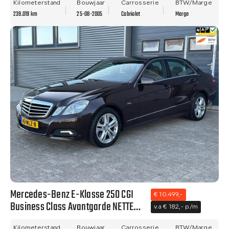
Kilometerstand
Bouwjaar
Carrosserie
BTW/Marge
239.019 km
25-08-2005
Cabriolet
Marge
Mercedes-Benz E-Klasse 250 CGI
€ 10.499,-
Business Class Avantgarde NETTE
v.a € 182,- p/m
AUTO - NAVI - CLIMA - TREKHAAK -
Kilometerstand
Bouwjaar
Carrosserie
BTW/Marge