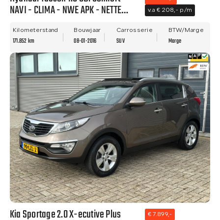
NAVI - CLIMA - NWE APK - NETTE
v.a € 208,- p/m
STAAT!
Kilometerstand
Bouwjaar
Carrosserie
BTW/Marge
171.852 km
08-01-2016
SUV
Marge
Kia Sportage 2.0 X-ecutive Plus
€ 7.899,-