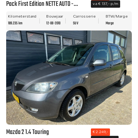
Pack First Edition NETTE AUTO -
v.a € 137,- p/m
PANO - NWE APK - LM VELGEN!!
Kilometerstand
Bouwjaar
Carrosserie
BTW/Marge
189.235 km
12-08-2010
SUV
Marge
Mazda 2 1.4 Touring
€ 2.249,-