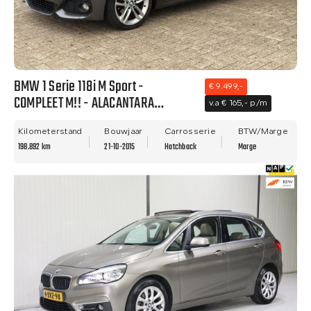
BMW 1 Serie 118i M Sport -
€ 9.499,-
COMPLEET M!! - ALACANTARA
v.a € 165,- p/m
BEKLEDING - NETTE STAAT - NWE
APK!!
Kilometerstand
Bouwjaar
Carrosserie
BTW/Marge
198.892 km
21-10-2015
Hatchback
Marge