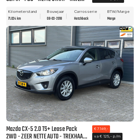
APK!
Kilometerstand
Bouwjaar
Carrosserie
BTW/Marge
71.024 km
08-03-2018
Hatchback
Marge
Mazda CX-5 2.0 TS+ Lease Pack
€ 7.149,-
2WD - ZEER NETTE AUTO - TREKHAAK
v.a € 125,- p/m