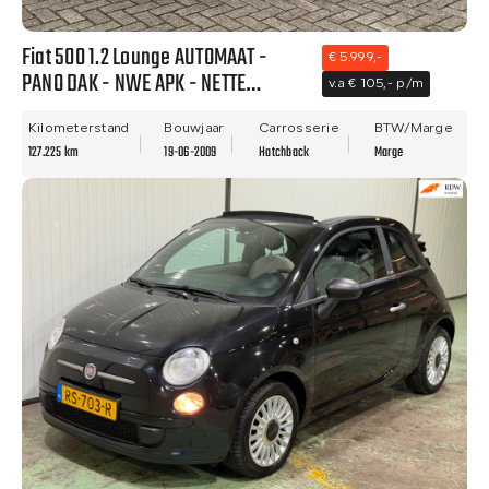
Fiat 500 1.2 Lounge AUTOMAAT -
€ 5.999,-
PANO DAK - NWE APK - NETTE
v.a € 105,- p/m
STAAT!!
Kilometerstand
Bouwjaar
Carrosserie
BTW/Marge
127.225 km
19-06-2009
Hatchback
Marge