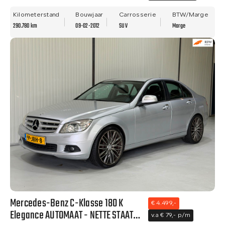
- ALLE OPTIES.
Kilometerstand
Bouwjaar
Carrosserie
BTW/Marge
290.780 km
09-02-2012
SUV
Marge
Mercedes-Benz C-Klasse 180 K
€ 4.499,-
Elegance AUTOMAAT - NETTE STAAT-
v.a € 79,- p/m