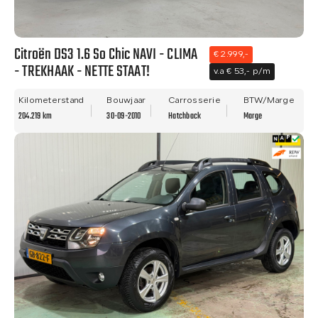
Citroën DS3 1.6 So Chic NAVI - CLIMA
€ 2.999,-
- TREKHAAK - NETTE STAAT!
v.a € 53,- p/m
Kilometerstand
Bouwjaar
Carrosserie
BTW/Marge
204.219 km
30-09-2010
Hatchback
Marge