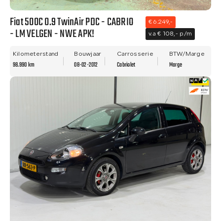
Fiat 500C 0.9 TwinAir PDC - CABRIO
€ 6.249,-
- LM VELGEN - NWE APK!
v.a € 108,- p/m
Kilometerstand
Bouwjaar
Carrosserie
BTW/Marge
98.990 km
08-02-2012
Cabriolet
Marge