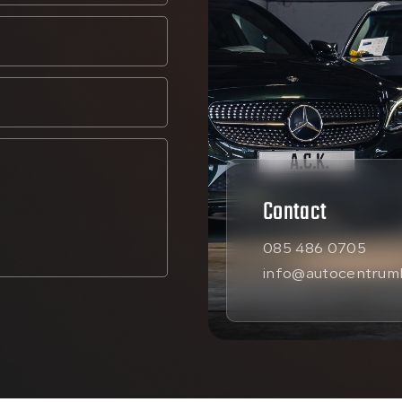
Contact
085 486 0705
info@autocentrumk