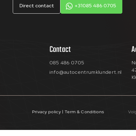
Direct contact
+31085 486 0705
Contact
A
085 486 0705
N
4
info@autocentrumklundert.nl
K
Privacy policy | Term & Conditions
Vol