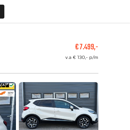
€ 7.499,-
Aanbod
v.a € 130,- p/m
Diensten
Vacatures
Verkocht
Over ons
Contact