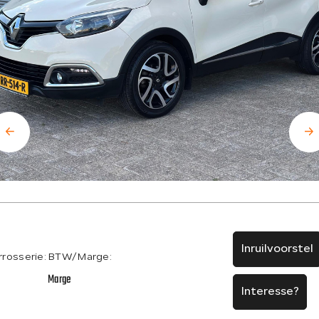
Inruilvoorstel
rrosserie:
BTW/Marge:
V
Marge
Interesse?