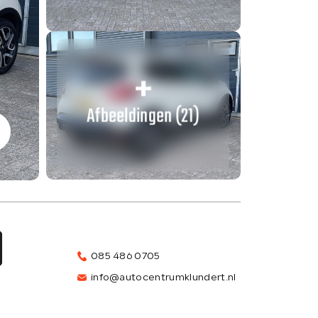
Afbeeldingen (21)
085 486 0705
info@autocentrumklundert.nl