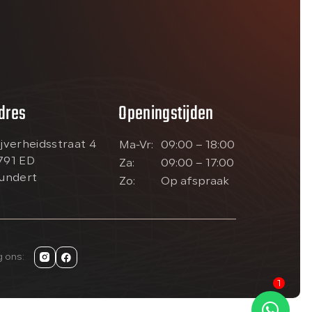
dres
Openingstijden
ijverheidsstraat 4
Ma-Vr:
09:00 – 18:00
791 ED
Za:
09:00 – 17:00
lundert
Zo:
Op afspraak
g ons:
1
Kan ik je misschien helpen?