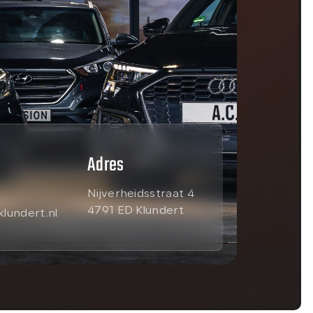
Adres
Nijverheidsstraat 4
4791 ED Klundert
lundert.nl