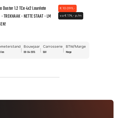
a Duster 1.2 TCe 4x2 Lauréate
Peugeot 2008 1.
€ 10.099,-
 - TREKHAAK - NETTE STAAT - LM
Premium Plus 1
v.a € 174,- p/m
GEN!
DEALER ONDERH
APK - CLIMA!!
lometerstand
Bouwjaar
Carrosserie
BTW/Marge
Kilometersta
9 km
09-04-2015
SUV
Marge
93.389 km