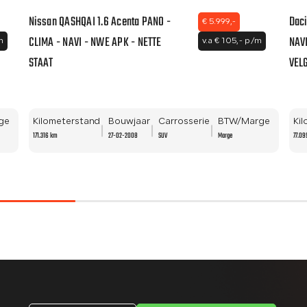
Nissan QASHQAI 1.6 Acenta PANO -
Daci
€ 5.999,-
CLIMA - NAVI - NWE APK - NETTE
NAVI
m
v.a € 105,- p/m
STAAT
VEL
ge
Kilometerstand
Bouwjaar
Carrosserie
BTW/Marge
Ki
171.316 km
27-02-2008
SUV
Marge
77.09