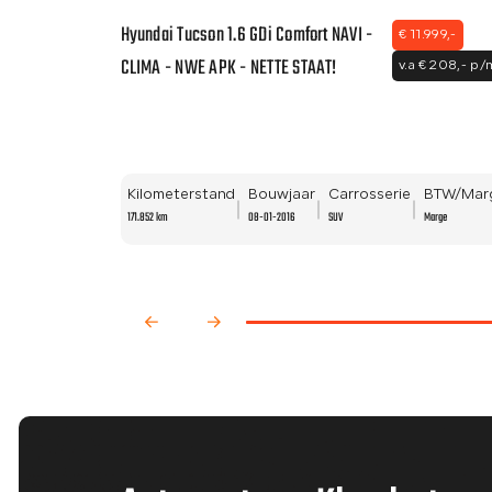
Hyundai Tucson 1.6 GDi Comfort NAVI -
€ 11.999,-
CLIMA - NWE APK - NETTE STAAT!
v.a € 208,- p/
Kilometerstand
Bouwjaar
Carrosserie
BTW/Mar
171.852 km
08-01-2016
SUV
Marge