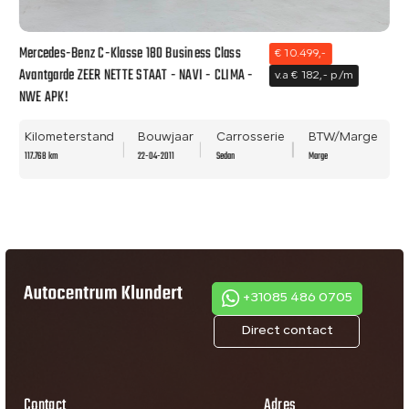
Mercedes-Benz C-Klasse 180 Business Class
€ 10.499,-
Avantgarde ZEER NETTE STAAT - NAVI - CLIMA -
v.a € 182,- p/m
NWE APK!
Kilometerstand
Bouwjaar
Carrosserie
BTW/Marge
117.768 km
22-04-2011
Sedan
Marge
+31085 486 0705
Direct contact
Contact
Adres