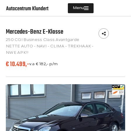
Menu
Mercedes-Benz E-Klasse
Aanbod
250 CGI Business Class Avantgarde
Diensten
NETTE AUTO - NAVI - CLIMA - TREKHAAK -
NWE APK!!
Vacatures
€ 10.499,-
v.a € 182,- p/m
Verkocht
Over ons
Contact