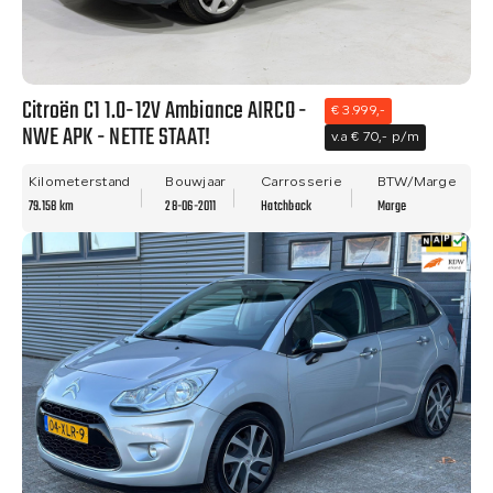
Citroën C1 1.0-12V Ambiance AIRCO -
€ 3.999,-
NWE APK - NETTE STAAT!
v.a € 70,- p/m
Kilometerstand
Bouwjaar
Carrosserie
BTW/Marge
79.158 km
28-06-2011
Hatchback
Marge