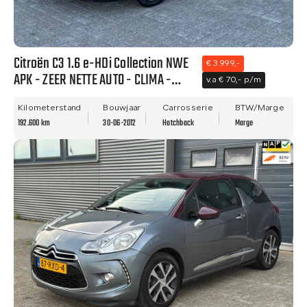
Citroën C3 1.6 e-HDi Collection NWE
€ 3.999,-
APK - ZEER NETTE AUTO - CLIMA -
v.a € 70,- p/m
PDC!!
Kilometerstand
Bouwjaar
Carrosserie
BTW/Marge
192.600 km
30-06-2012
Hatchback
Marge