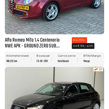
Alfa Romeo MiTo 1.4 Centenario
€ 4.750,-
NWE APK - GROUND ZERO SUB
v.a € 84,- p/m
WOOFER - NETTE STAAT!!
Kilometerstand
Bouwjaar
Carrosserie
BTW/Marge
189.251 km
25-02-2011
Hatchback
Marge