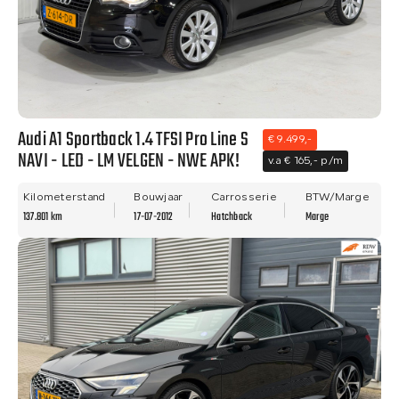
Audi A1 Sportback 1.4 TFSI Pro Line S
€ 9.499,-
NAVI - LED - LM VELGEN - NWE APK!
v.a € 165,- p/m
Kilometerstand
Bouwjaar
Carrosserie
BTW/Marge
137.801 km
17-07-2012
Hatchback
Marge