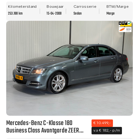
NAVI - TREKHAAK - LM VELGEN!
Kilometerstand
Bouwjaar
Carrosserie
BTW/Marge
253.188 km
15-04-2008
Sedan
Marge
Mercedes-Benz C-Klasse 180
€ 10.499,-
Business Class Avantgarde ZEER
v.a € 182,- p/m
NETTE STAAT - NAVI - CLIMA - NWE