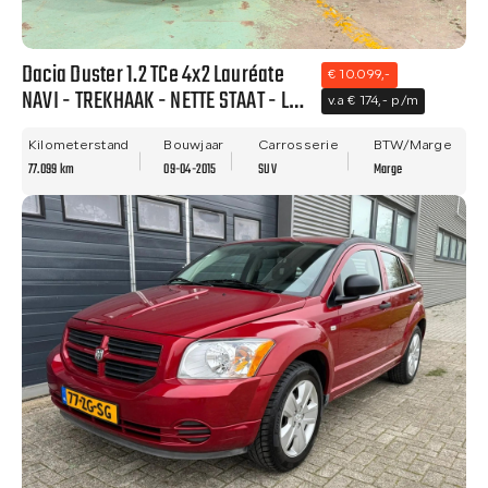
Dacia Duster 1.2 TCe 4x2 Lauréate
€ 10.099,-
NAVI - TREKHAAK - NETTE STAAT - LM
v.a € 174,- p/m
VELGEN!
Kilometerstand
Bouwjaar
Carrosserie
BTW/Marge
77.099 km
09-04-2015
SUV
Marge