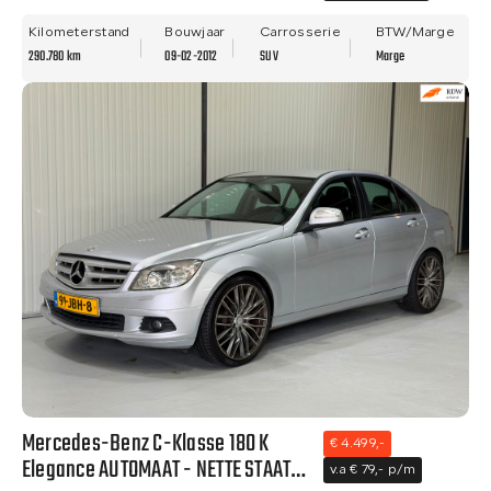
- ALLE OPTIES.
Kilometerstand
Bouwjaar
Carrosserie
BTW/Marge
290.780 km
09-02-2012
SUV
Marge
Mercedes-Benz C-Klasse 180 K
€ 4.499,-
Elegance AUTOMAAT - NETTE STAAT-
v.a € 79,- p/m