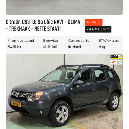
Citroën DS3 1.6 So Chic NAVI - CLIMA
€ 2.999,-
- TREKHAAK - NETTE STAAT!
v.a € 53,- p/m
Kilometerstand
Bouwjaar
Carrosserie
BTW/Marge
204.219 km
30-09-2010
Hatchback
Marge