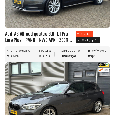
Audi A6 Allroad quattro 3.0 TDI Pro
€ 12.249,-
Line Plus - PANO - NWE APK - ZEER
v.a € 211,- p/m
NETTE STAAT - RIJDT PRIMA!!
Kilometerstand
Bouwjaar
Carrosserie
BTW/Marge
279.275 km
03-12-2012
Stationwagon
Marge