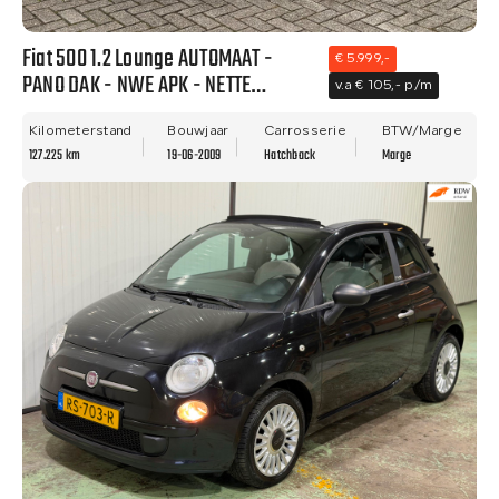
Fiat 500 1.2 Lounge AUTOMAAT -
€ 5.999,-
PANO DAK - NWE APK - NETTE
v.a € 105,- p/m
STAAT!!
Kilometerstand
Bouwjaar
Carrosserie
BTW/Marge
127.225 km
19-06-2009
Hatchback
Marge