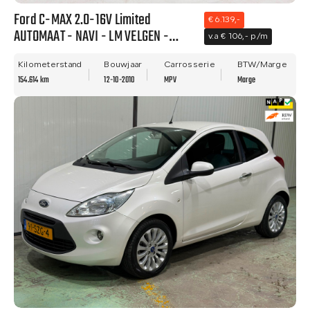
Ford C-MAX 2.0-16V Limited
€ 6.139,-
AUTOMAAT - NAVI - LM VELGEN -
v.a € 106,- p/m
NWE APK!
Kilometerstand
Bouwjaar
Carrosserie
BTW/Marge
154.614 km
12-10-2010
MPV
Marge