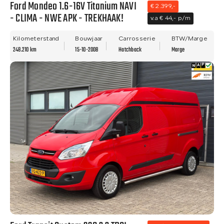
Ford Mondeo 1.6-16V Titanium NAVI
€ 2.399,-
- CLIMA - NWE APK - TREKHAAK!
v.a € 44,- p/m
Kilometerstand
Bouwjaar
Carrosserie
BTW/Marge
248.210 km
15-10-2008
Hatchback
Marge