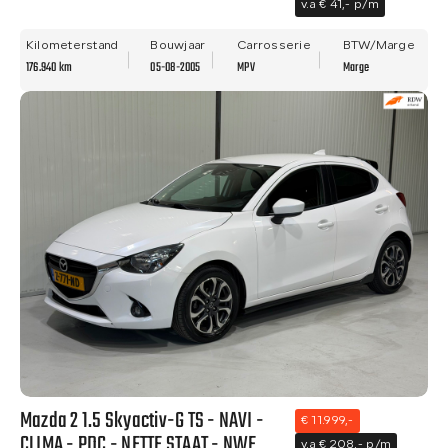
v.a € 41,- p/m
Kilometerstand
Bouwjaar
Carrosserie
BTW/Marge
176.940 km
05-08-2005
MPV
Marge
Mazda 2 1.5 Skyactiv-G TS - NAVI -
€ 11.999,-
CLIMA - PDC - NETTE STAAT - NWE
v.a € 208,- p/m