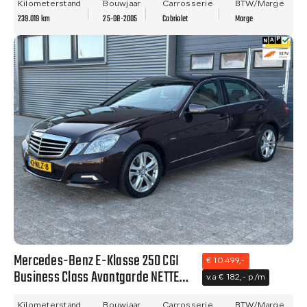
Kilometerstand
Bouwjaar
Carrosserie
BTW/Marge
239.019 km
25-08-2005
Cabriolet
Marge
Mercedes-Benz E-Klasse 250 CGI
€ 10.499,-
Business Class Avantgarde NETTE
v.a € 182,- p/m
AUTO - NAVI - CLIMA - TREKHAAK -
Kilometerstand
Bouwjaar
Carrosserie
BTW/Marge