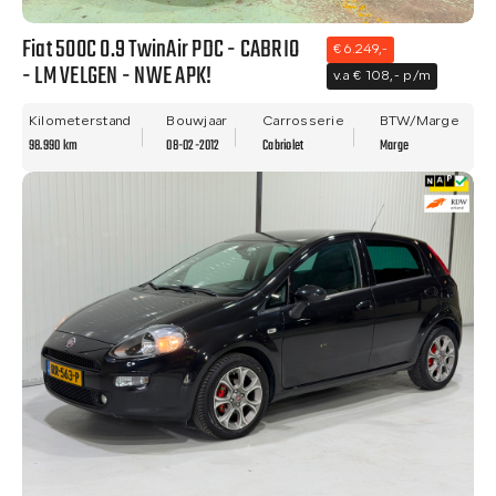
Fiat 500C 0.9 TwinAir PDC - CABRIO
€ 6.249,-
- LM VELGEN - NWE APK!
v.a € 108,- p/m
Kilometerstand
Bouwjaar
Carrosserie
BTW/Marge
98.990 km
08-02-2012
Cabriolet
Marge