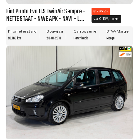
Fiat Punto Evo 0.9 TwinAir Sempre -
€ 7.999,-
NETTE STAAT - NWE APK - NAVI - LM
v.a € 139,- p/m
VELGEN - CLIMA!!
Kilometerstand
Bouwjaar
Carrosserie
BTW/Marge
93.166 km
20-01-2018
Hatchback
Marge