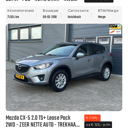
APK!
Kilometerstand
Bouwjaar
Carrosserie
BTW/Marge
71.024 km
08-03-2018
Hatchback
Marge
Mazda CX-5 2.0 TS+ Lease Pack
€ 7.149,-
2WD - ZEER NETTE AUTO - TREKHAAK
v.a € 125,- p/m