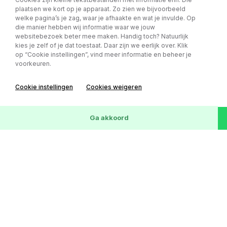
156.218 km
12-09-2016
SUV
Marge
plaatsen we kort op je apparaat. Zo zien we bijvoorbeeld
welke pagina’s je zag, waar je afhaakte en wat je invulde. Op
die manier hebben wij informatie waar we jouw
websitebezoek beter mee maken. Handig toch? Natuurlijk
kies je zelf of je dat toestaat. Daar zijn we eerlijk over. Klik
op “Cookie instellingen”, vind meer informatie en beheer je
voorkeuren.
Cookie instellingen
Cookies weigeren
72
Voertuigen
Wis
Ga akkoord
Mercedes-Benz Sprinter 315 1.9 CDI
€ 17.999,- excl. BTW
L2H1 DC AUTOMAAT - TREKHAAK -
v.a € 253,- p/m
EINDEJAARS ACTIE!!
Kilometerstand
Bouwjaar
Carrosserie
BTW/Marge