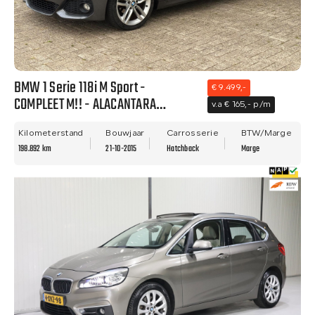
BMW 1 Serie 118i M Sport -
€ 9.499,-
COMPLEET M!! - ALACANTARA
v.a € 165,- p/m
BEKLEDING - NETTE STAAT - NWE
APK!!
Kilometerstand
Bouwjaar
Carrosserie
BTW/Marge
198.892 km
21-10-2015
Hatchback
Marge