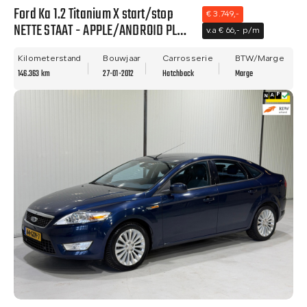
Ford Ka 1.2 Titanium X start/stop
€ 3.749,-
NETTE STAAT - APPLE/ANDROID PLAY
v.a € 66,- p/m
- NWE APK - AIRCO!
Kilometerstand
Bouwjaar
Carrosserie
BTW/Marge
146.363 km
27-01-2012
Hatchback
Marge