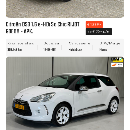
Citroën DS3 1.6 e-HDi So Chic RIJDT
€ 1.999,-
GOED!! - APK.
v.a € 36,- p/m
Kilometerstand
Bouwjaar
Carrosserie
BTW/Marge
306.943 km
12-08-2011
Hatchback
Marge