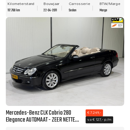
APK!
Kilometerstand
Bouwjaar
Carrosserie
BTW/Marge
117.768 km
22-04-2011
Sedan
Marge
Mercedes-Benz CLK Cabrio 280
€ 7.249,-
Elegance AUTOMAAT - ZEER NETTE
v.a € 127,- p/m
STAAT - NWE APK!