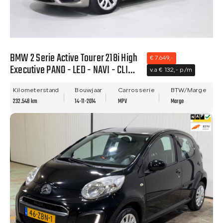
BMW 2 Serie Active Tourer 218i High
€ 7.649,-
Executive PANO - LED - NAVI - CLIMA
v.a € 132,- p/m
- LEER - NWE APK.
Kilometerstand
Bouwjaar
Carrosserie
BTW/Marge
232.548 km
14-11-2014
MPV
Marge