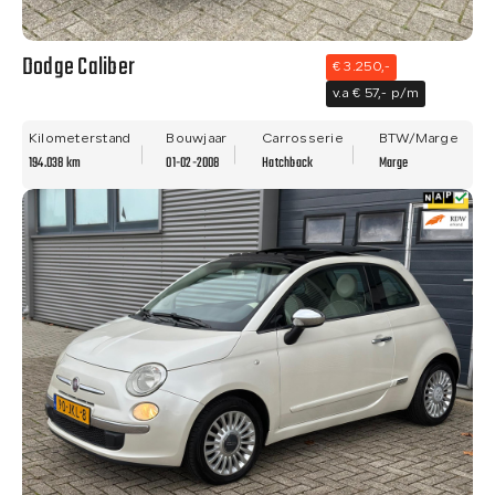
Dodge Caliber
€ 3.250,-
v.a € 57,- p/m
Kilometerstand
Bouwjaar
Carrosserie
BTW/Marge
194.038 km
01-02-2008
Hatchback
Marge