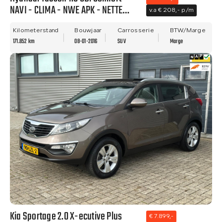
NAVI - CLIMA - NWE APK - NETTE
v.a € 208,- p/m
STAAT!
Kilometerstand
Bouwjaar
Carrosserie
BTW/Marge
171.852 km
08-01-2016
SUV
Marge
Kia Sportage 2.0 X-ecutive Plus
€ 7.899,-