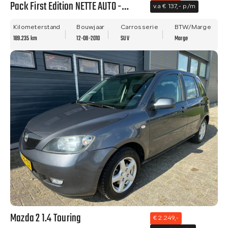
Pack First Edition NETTE AUTO -
v.a € 137,- p/m
PANO - NWE APK - LM VELGEN!!
Kilometerstand
Bouwjaar
Carrosserie
BTW/Marge
189.235 km
12-08-2010
SUV
Marge
Mazda 2 1.4 Touring
€ 2.249,-