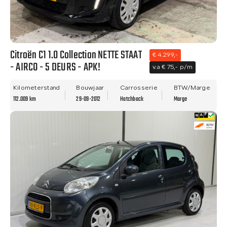
Citroën C1 1.0 Collection NETTE STAAT
€ 4.299,-
- AIRCO - 5 DEURS - APK!
v.a € 75,- p/m
Kilometerstand
Bouwjaar
Carrosserie
BTW/Marge
112.009 km
29-09-2012
Hatchback
Marge