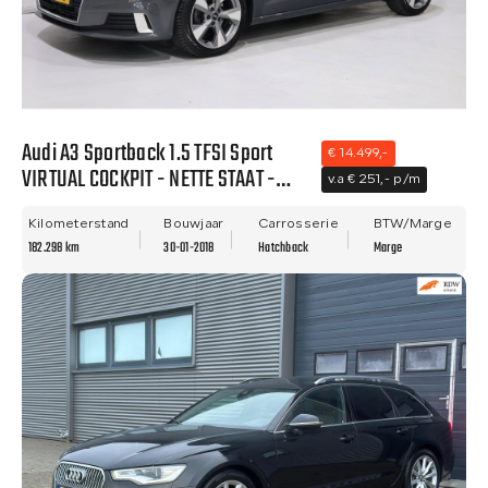
Audi A3 Sportback 1.5 TFSI Sport
€ 14.499,-
VIRTUAL COCKPIT - NETTE STAAT -
v.a € 251,- p/m
NWE APK - LANE ASIST!!
Kilometerstand
Bouwjaar
Carrosserie
BTW/Marge
182.298 km
30-01-2018
Hatchback
Marge