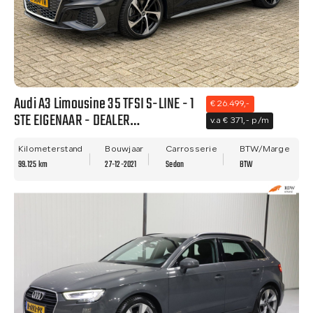
Audi A3 Limousine 35 TFSI S-LINE - 1
€ 26.499,-
STE EIGENAAR - DEALER
v.a € 371,- p/m
ONDERHOUDEN - VIRTUAL - BTW
AUTO!
Kilometerstand
Bouwjaar
Carrosserie
BTW/Marge
99.125 km
27-12-2021
Sedan
BTW