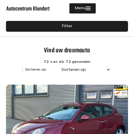
Menu
Filters
Filter
Aanbod
Merk
Diensten
Vind uw droomauto
Merk
Vacatures
Model
72 van de 72
gevonden
Sorteren op
Sorteren op:
Verkocht
Model
Over ons
Brandstof
Contact
Diesel
8
Hybride (Benzine)
1
Benzine
63
Transmissie
Semi-automaat
1
Handgeschakeld
57
Automaat
13