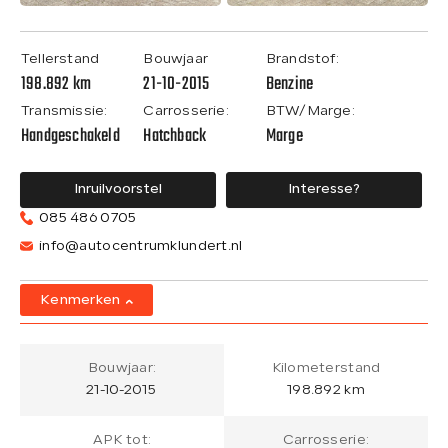
Tellerstand
Bouwjaar
Brandstof:
198.892 km
21-10-2015
Benzine
Transmissie:
Carrosserie:
BTW/Marge:
Handgeschakeld
Hatchback
Marge
Inruilvoorstel
Interesse?
085 486 0705
info@autocentrumklundert.nl
Kenmerken
Bouwjaar:
Kilometerstand
21-10-2015
198.892 km
APK tot:
Carrosserie: