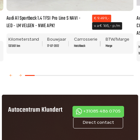
Audi A1 Sportback 1.4 TFSI Pro Line S NAVI -
A
€ 9.499,-
LED - LM VELGEN - NWE APK!
C
v.a € 165,- p/m
A
Kilometerstand
Bouwjaar
Carrosserie
BTW/Marge
137.801 km
17-07-2012
Hatchback
Marge
1
+31085 486 0705
Direct contact