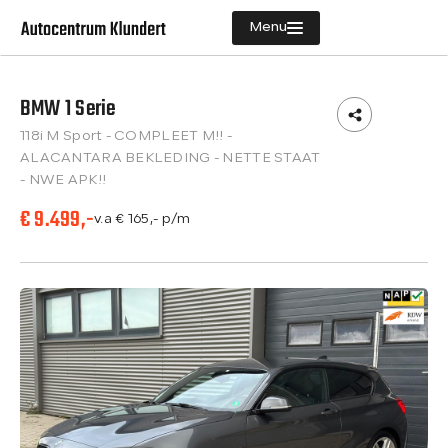
Menu
BMW 1 Serie
Aanbod
118i M Sport - COMPLEET M!! -
Diensten
ALACANTARA BEKLEDING - NETTE STAAT
- NWE APK!!
Vacatures
€ 9.499,-
v.a € 165,- p/m
Verkocht
Over ons
Contact