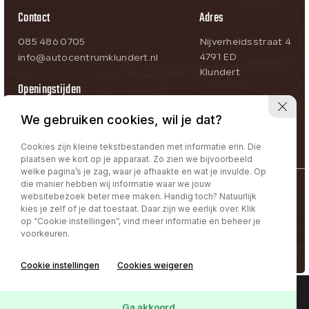
Contact
Adres
085 486 0705
Nijverheidsstraat 4
4791 ED
info@autocentrumklundert.nl
Klundert
Openingstijden
Ma-Vr:
09:00 – 18:00
We gebruiken cookies, wil je dat?
Za:
09:00 – 17:00
Zo:
Op afspraak
Cookies zijn kleine tekstbestanden met informatie erin. Die
plaatsen we kort op je apparaat. Zo zien we bijvoorbeeld
welke pagina’s je zag, waar je afhaakte en wat je invulde. Op
die manier hebben wij informatie waar we jouw
@Autocentrum Klundert
websitebezoek beter mee maken. Handig toch? Natuurlijk
kies je zelf of je dat toestaat. Daar zijn we eerlijk over. Klik
Privacy policy | Term & Conditions
op “Cookie instellingen”, vind meer informatie en beheer je
voorkeuren.
Volg ons:
Cookie instellingen
Cookies weigeren
Interesse in deze
Online lease offerte?
Contact
Ga akkoord