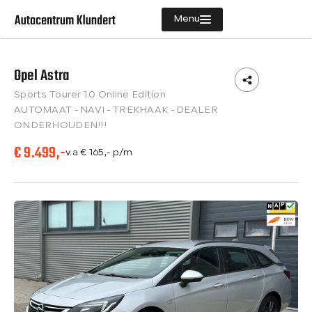
Menu
Opel Astra
Aanbod
Sports Tourer 1.0 Online Edition
Diensten
AUTOMAAT - NAVI - TREKHAAK - DEALER
ONDERHOUDEN!!!
Vacatures
€ 9.499,-
v.a € 165,- p/m
Verkocht
Over ons
Contact