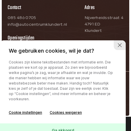
Contact
Adres
085 486 0705
Nijverheidsstraat 4
4791 ED
info@autocentrumklundert.nl
Klundert
Openingstijden
Ma-Vr:
09:00 – 18:00
We gebruiken cookies, wil je dat?
Za:
09:00 – 17:00
Zo:
Op afspraak
Cookies zijn kleine tekstbestanden met informatie erin. Die
plaatsen we kort op je apparaat. Zo zien we bijvoorbeeld
welke pagina’s je zag, waar je afhaakte en wat je invulde. Op
die manier hebben wij informatie waar we jouw
@Autocentrum Klundert
websitebezoek beter mee maken. Handig toch? Natuurlijk
kies je zelf of je dat toestaat. Daar zijn we eerlijk over. Klik
Privacy policy | Term & Conditions
op “Cookie instellingen”, vind meer informatie en beheer je
voorkeuren.
Volg ons:
Cookie instellingen
Cookies weigeren
Interesse in deze
Online lease offerte?
Contact
Ga akkoord