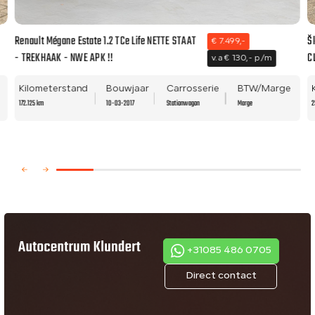
Renault Mégane Estate 1.2 TCe Life NETTE STAAT
Š
€ 7.499,-
- TREKHAAK - NWE APK !!
C
v.a € 130,- p/m
Kilometerstand
Bouwjaar
Carrosserie
BTW/Marge
172.125 km
10-03-2017
Stationwagon
Marge
2
+31085 486 0705
Direct contact