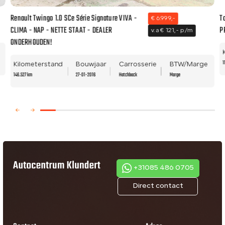
Renault Twingo 1.0 SCe Série Signature VIVA -
T
€ 6.999,-
CLIMA - NAP - NETTE STAAT - DEALER
P
v.a € 121,- p/m
ONDERHOUDEN!
1
Kilometerstand
Bouwjaar
Carrosserie
BTW/Marge
146.527 km
27-01-2016
Hatchback
Marge
+31085 486 0705
Direct contact