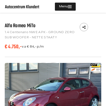
Menu
Alfa Romeo MiTo
Aanbod
1.4 Centenario NWE APK - GROUND ZERO
Diensten
SUB WOOFER - NETTE STAAT!!
€ 4.750,-
Vacatures
v.a € 84,- p/m
Verkocht
Over ons
Contact