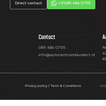
Direct contact
+31085 486 0705
Contact
A
085 486 0705
N
4
info@autocentrumklundert.nl
K
Privacy policy | Term & Conditions
Vol