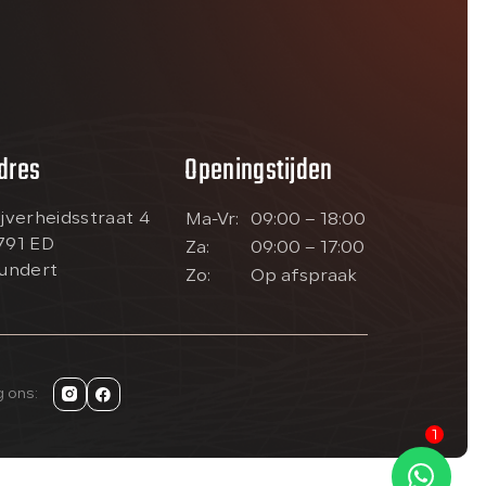
dres
Openingstijden
ijverheidsstraat 4
Ma-Vr:
09:00 – 18:00
791 ED
Za:
09:00 – 17:00
lundert
Zo:
Op afspraak
g ons:
1
Kan ik je misschien helpen?