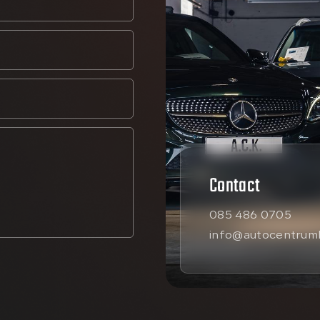
Contact
085 486 0705
info@autocentrumk