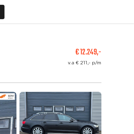
€ 12.249,-
Aanbod
v.a € 211,- p/m
Diensten
Vacatures
Verkocht
Over ons
Contact