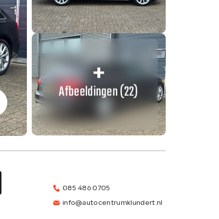
Afbeeldingen (22)
085 486 0705
info@autocentrumklundert.nl