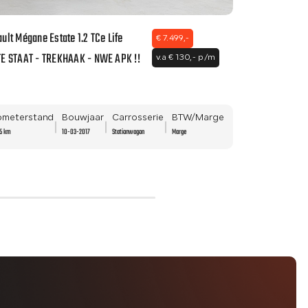
ult Mégane Estate 1.2 TCe Life
Škoda Superb C
€ 7.499,-
E STAAT - TREKHAAK - NWE APK !!
NAVI - CLIMA -
v.a € 130,- p/m
LED!
lometerstand
Bouwjaar
Carrosserie
BTW/Marge
Kilometersta
25 km
10-03-2017
Stationwagon
Marge
259.487 km