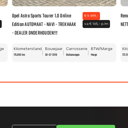
Opel Astra Sports Tourer 1.0 Online
Rena
€ 9.499,-
Edition AUTOMAAT - NAVI - TREKHAAK
NETT
m
v.a € 165,- p/m
- DEALER ONDERHOUDEN!!!
ge
Kilometerstand
Bouwjaar
Carrosserie
BTW/Marge
Ki
175.890 km
30-07-2018
Stationwagon
Marge
172.1