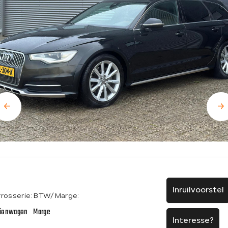
Inruilvoorstel
rosserie:
BTW/Marge:
tionwagon
Marge
Interesse?