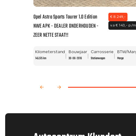
Opel Astra Sports Tourer 1.0 Edition
€ 8.249,-
NWE APK - DEALER ONDERHOUDEN -
v.a € 143,- p/
ZEER NETTE STAAT!!
Kilometerstand
Bouwjaar
Carrosserie
BTW/Mar
145.515 km
30-06-2016
Stationwagon
Marge