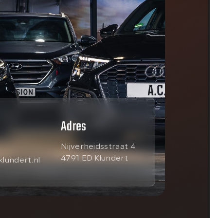
Adres
Nijverheidsstraat 4
4791 ED Klundert
lundert.nl