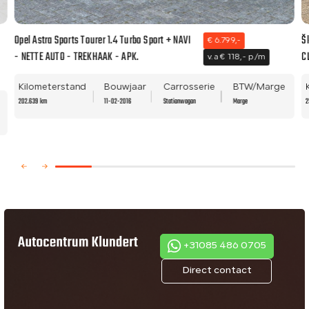
Opel Astra Sports Tourer 1.4 Turbo Sport + NAVI
Š
€ 6.799,-
- NETTE AUTO - TREKHAAK - APK.
C
v.a € 118,- p/m
Kilometerstand
Bouwjaar
Carrosserie
BTW/Marge
202.639 km
11-02-2016
Stationwagon
Marge
2
+31085 486 0705
Direct contact