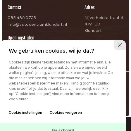
Contact
Adres
085 486 0705
Nijverheidsstraat 4
4791 ED
info@autocentrumklundert.nl
Klundert
Openingstijden
Ma-Vr:
09:00 – 18:00
We gebruiken cookies, wil je dat?
Za:
09:00 – 17:00
Zo:
Op afspraak
Cookies zijn kleine tekstbestanden met informatie erin. Die
plaatsen we kort op je apparaat. Zo zien we bijvoorbeeld
welke pagina’s je zag, waar je afhaakte en wat je invulde. Op
die manier hebben wij informatie waar we jouw
@Autocentrum Klundert
websitebezoek beter mee maken. Handig toch? Natuurlijk
kies je zelf of je dat toestaat. Daar zijn we eerlijk over. Klik
Privacy policy | Term & Conditions
op “Cookie instellingen”, vind meer informatie en beheer je
voorkeuren.
Volg ons:
Cookie instellingen
Cookies weigeren
Interesse in deze
Online lease offerte?
Contact
Ga akkoord