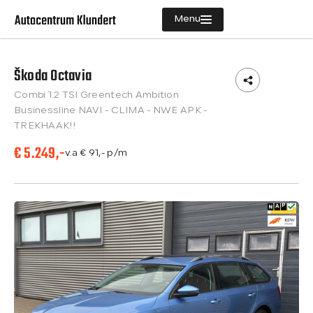
Menu
Škoda Octavia
Aanbod
Combi 1.2 TSI Greentech Ambition
Diensten
Businessline NAVI - CLIMA - NWE APK -
TREKHAAK!!
Vacatures
€ 5.249,-
v.a € 91,- p/m
Verkocht
Over ons
Contact