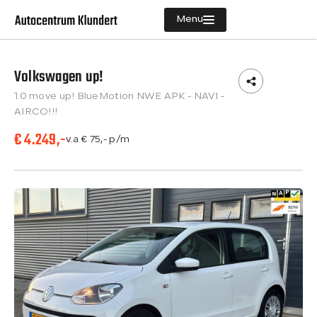
Menu
Volkswagen up!
Aanbod
1.0 move up! BlueMotion NWE APK - NAVI -
Diensten
AIRCO!!!
€ 4.249,-
Vacatures
v.a € 75,- p/m
Verkocht
Over ons
Contact