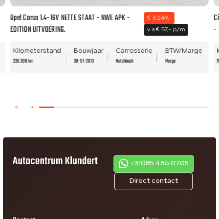
Opel Corsa 1.4-16V NETTE STAAT - NWE APK -
C
€ 3.249,-
EDITION UITVOERING.
-
v.a € 57,- p/m
Kilometerstand
Bouwjaar
Carrosserie
BTW/Marge
238.308 km
30-01-2013
Hatchback
Marge
7
+31085 486 0705
Direct contact