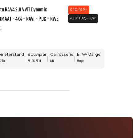
ta RAV4 2.0 VVTi Dynamic
Renault Captur
€ 10.499,-
MAAT - 4X4 - NAVI - PDC - NWE
NAVI - NWE APK
v.a € 182,- p/m
!
lometerstand
Bouwjaar
Carrosserie
BTW/Marge
Kilometersta
12 km
26-05-2010
SUV
Marge
123.205 km