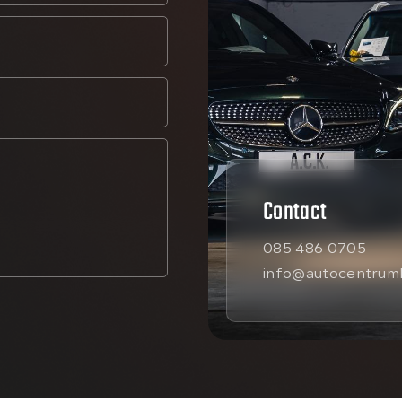
Contact
085 486 0705
info@autocentrumk