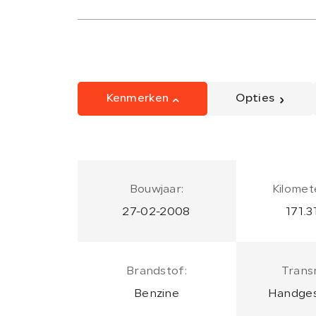
Kenmerken
Opties
Bouwjaar:
Kilomet
27-02-2008
171.3
Brandstof:
Transm
Benzine
Handges