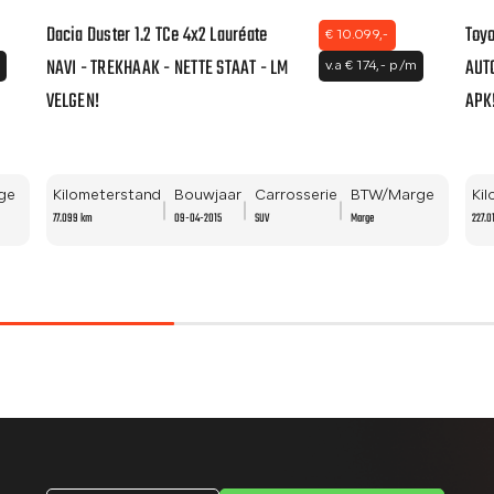
Dacia Duster 1.2 TCe 4x2 Lauréate
Toyo
€ 10.099,-
NAVI - TREKHAAK - NETTE STAAT - LM
AUTO
m
v.a € 174,- p/m
VELGEN!
APK
ge
Kilometerstand
Bouwjaar
Carrosserie
BTW/Marge
Ki
77.099 km
09-04-2015
SUV
Marge
227.0