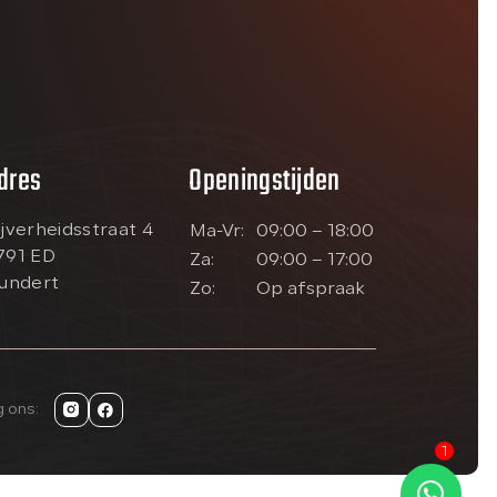
dres
Openingstijden
ijverheidsstraat 4
Ma-Vr:
09:00 – 18:00
791 ED
Za:
09:00 – 17:00
lundert
Zo:
Op afspraak
g ons:
1
Kan ik je misschien helpen?