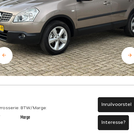
Inruilvoorstel
rrosserie:
BTW/Marge:
V
Marge
Interesse?