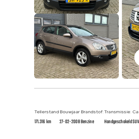
Tellerstand
Bouwjaar
Brandstof:
Transmissie:
Ca
171.316 km
27-02-2008
Benzine
Handgeschakeld
SU