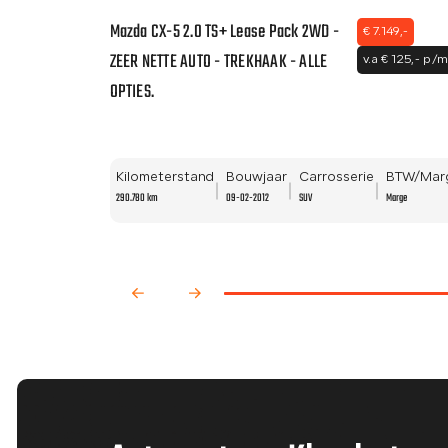
Mazda CX-5 2.0 TS+ Lease Pack 2WD -
€ 7.149,-
ZEER NETTE AUTO - TREKHAAK - ALLE
v.a € 125,- p/
OPTIES.
Kilometerstand
Bouwjaar
Carrosserie
BTW/Mar
290.780 km
09-02-2012
SUV
Marge