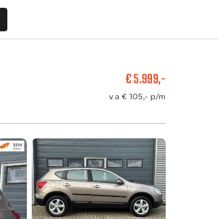
€ 5.999,-
Aanbod
v.a € 105,- p/m
Diensten
Vacatures
Verkocht
Over ons
Contact