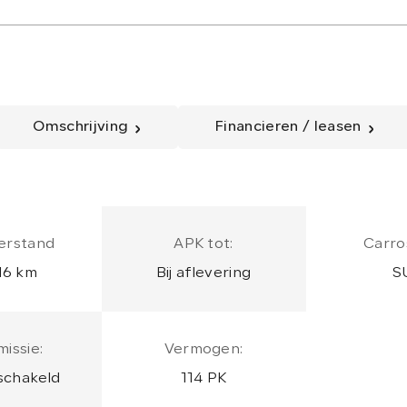
Omschrijving
Financieren / leasen
erstand
APK tot:
Carro
16 km
Bij aflevering
S
issie:
Vermogen:
chakeld
114 PK