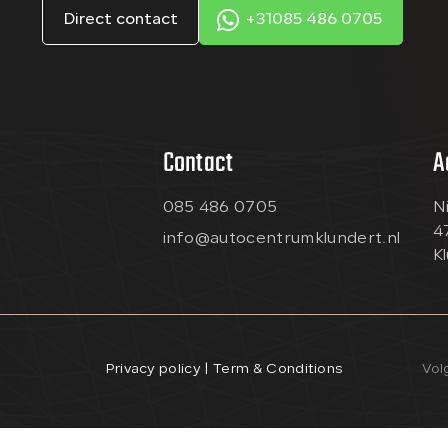
Direct contact
+31085 486 0705
Contact
A
085 486 0705
N
4
info@autocentrumklundert.nl
K
Privacy policy | Term & Conditions
Vol