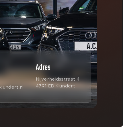
Adres
Nijverheidsstraat 4
4791 ED Klundert
lundert.nl