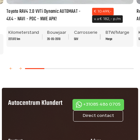
Toyota RAV4 2.0 VVTi Dynamic AUTOMAAT -
R
€ 10.499,-
4X4 - NAVI - PDC - NWE APK!
A
v.a € 182,- p/m
Kilometerstand
Bouwjaar
Carrosserie
BTW/Marge
227.012 km
26-05-2010
SUV
Marge
1
+31085 486 0705
Direct contact