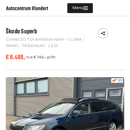
Menu
Škoda Superb
Aanbod
Combi 2.0 TDI Ambition NAVI - CLIMA -
Diensten
PANO - TREKHAAK - LED!
€ 8.499,-
Vacatures
v.a € 146,- p/m
Verkocht
Over ons
Contact