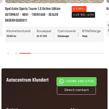
Opel Astra Sports Tourer 1.0 Online Edition
R
€ 9.499,-
AUTOMAAT - NAVI - TREKHAAK - DEALER
-
v.a € 165,- p/m
ONDERHOUDEN!!!
1
Kilometerstand
Bouwjaar
Carrosserie
BTW/Marge
175.890 km
30-07-2018
Stationwagon
Marge
+31085 486 0705
Direct contact