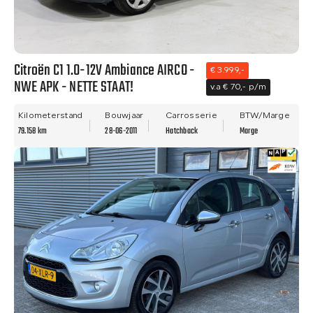
Citroën C1 1.0-12V Ambiance AIRCO -
€ 3.999,-
NWE APK - NETTE STAAT!
v.a € 70,- p/m
Kilometerstand
Bouwjaar
Carrosserie
BTW/Marge
79.158 km
28-06-2011
Hatchback
Marge