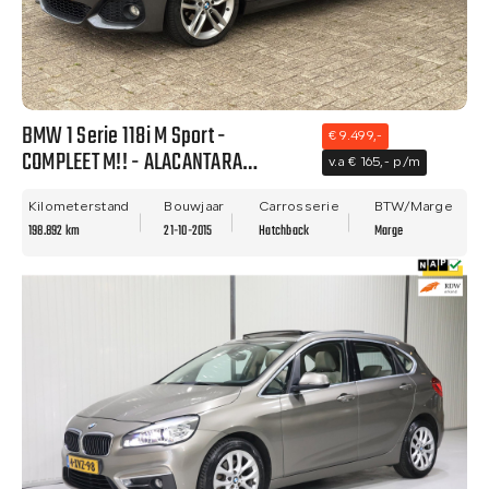
BMW 1 Serie 118i M Sport -
€ 9.499,-
COMPLEET M!! - ALACANTARA
v.a € 165,- p/m
BEKLEDING - NETTE STAAT - NWE
APK!!
Kilometerstand
Bouwjaar
Carrosserie
BTW/Marge
198.892 km
21-10-2015
Hatchback
Marge