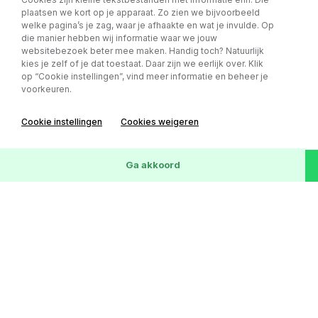
156.218 km
12-09-2016
SUV
Marge
plaatsen we kort op je apparaat. Zo zien we bijvoorbeeld
welke pagina’s je zag, waar je afhaakte en wat je invulde. Op
die manier hebben wij informatie waar we jouw
websitebezoek beter mee maken. Handig toch? Natuurlijk
kies je zelf of je dat toestaat. Daar zijn we eerlijk over. Klik
op “Cookie instellingen”, vind meer informatie en beheer je
voorkeuren.
Cookie instellingen
Cookies weigeren
72
Voertuigen
Wis
Ga akkoord
Mercedes-Benz Sprinter 315 1.9 CDI
€ 17.999,- excl. BTW
L2H1 DC AUTOMAAT - TREKHAAK -
v.a € 253,- p/m
EINDEJAARS ACTIE!!
Kilometerstand
Bouwjaar
Carrosserie
BTW/Marge