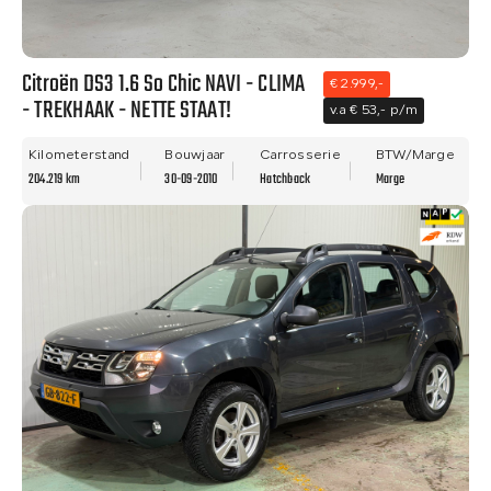
Citroën DS3 1.6 So Chic NAVI - CLIMA
€ 2.999,-
- TREKHAAK - NETTE STAAT!
v.a € 53,- p/m
Kilometerstand
Bouwjaar
Carrosserie
BTW/Marge
204.219 km
30-09-2010
Hatchback
Marge