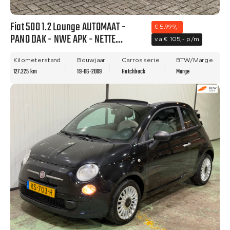
Fiat 500 1.2 Lounge AUTOMAAT -
€ 5.999,-
PANO DAK - NWE APK - NETTE
v.a € 105,- p/m
STAAT!!
Kilometerstand
Bouwjaar
Carrosserie
BTW/Marge
127.225 km
19-06-2009
Hatchback
Marge