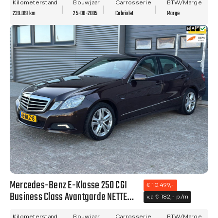
Kilometerstand
Bouwjaar
Carrosserie
BTW/Marge
239.019 km
25-08-2005
Cabriolet
Marge
Mercedes-Benz E-Klasse 250 CGI
€ 10.499,-
Business Class Avantgarde NETTE
v.a € 182,- p/m
AUTO - NAVI - CLIMA - TREKHAAK -
Kilometerstand
Bouwjaar
Carrosserie
BTW/Marge