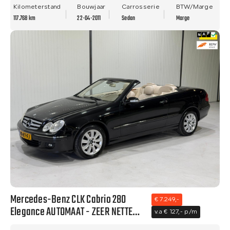
APK!
Kilometerstand
Bouwjaar
Carrosserie
BTW/Marge
117.768 km
22-04-2011
Sedan
Marge
Mercedes-Benz CLK Cabrio 280
€ 7.249,-
Elegance AUTOMAAT - ZEER NETTE
v.a € 127,- p/m
STAAT - NWE APK!