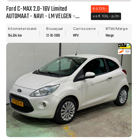
Ford C-MAX 2.0-16V Limited
€ 6.139,-
AUTOMAAT - NAVI - LM VELGEN -
v.a € 106,- p/m
NWE APK!
Kilometerstand
Bouwjaar
Carrosserie
BTW/Marge
154.614 km
12-10-2010
MPV
Marge