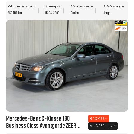
NAVI - TREKHAAK - LM VELGEN!
Kilometerstand
Bouwjaar
Carrosserie
BTW/Marge
253.188 km
15-04-2008
Sedan
Marge
Mercedes-Benz C-Klasse 180
€ 10.499,-
Business Class Avantgarde ZEER
v.a € 182,- p/m
NETTE STAAT - NAVI - CLIMA - NWE