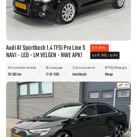
Audi A1 Sportback 1.4 TFSI Pro Line S
€ 9.499,-
NAVI - LED - LM VELGEN - NWE APK!
v.a € 165,- p/m
Kilometerstand
Bouwjaar
Carrosserie
BTW/Marge
137.801 km
17-07-2012
Hatchback
Marge