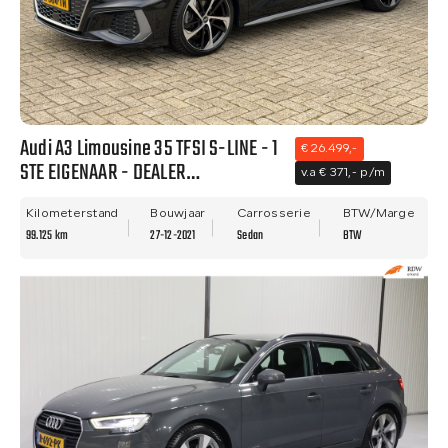
Audi A3 Limousine 35 TFSI S-LINE - 1
€ 26.499,-
STE EIGENAAR - DEALER
v.a € 371,- p/m
ONDERHOUDEN - VIRTUAL - BTW
AUTO!
Kilometerstand
Bouwjaar
Carrosserie
BTW/Marge
99.125 km
27-12-2021
Sedan
BTW