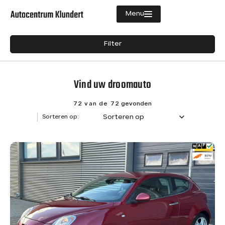
Menu
Filters
Filter
Aanbod
Merk
Diensten
Vind uw droomauto
Merk
Vacatures
Model
72 van de 72
gevonden
Sorteren op
Sorteren op:
Verkocht
Model
Over ons
Brandstof
Contact
Diesel
8
Hybride (Benzine)
1
Benzine
63
Transmissie
Semi-automaat
1
Handgeschakeld
57
Automaat
13