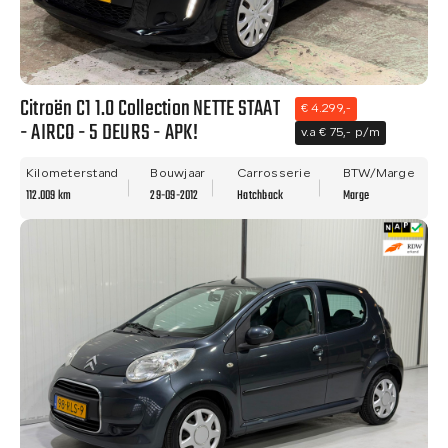
Citroën C1 1.0 Collection NETTE STAAT
€ 4.299,-
- AIRCO - 5 DEURS - APK!
v.a € 75,- p/m
Kilometerstand
Bouwjaar
Carrosserie
BTW/Marge
112.009 km
29-09-2012
Hatchback
Marge