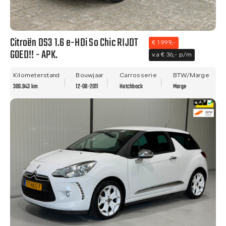
Citroën DS3 1.6 e-HDi So Chic RIJDT
€ 1.999,-
GOED!! - APK.
v.a € 36,- p/m
Kilometerstand
Bouwjaar
Carrosserie
BTW/Marge
306.943 km
12-08-2011
Hatchback
Marge