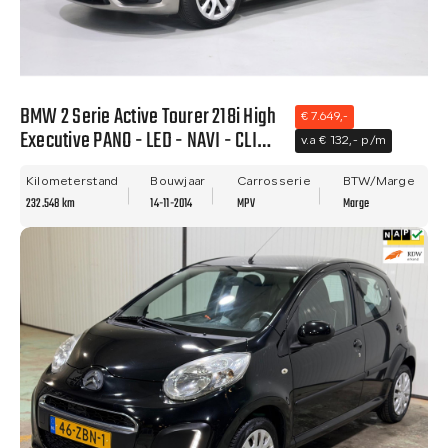
BMW 2 Serie Active Tourer 218i High
€ 7.649,-
Executive PANO - LED - NAVI - CLIMA
v.a € 132,- p/m
- LEER - NWE APK.
Kilometerstand
Bouwjaar
Carrosserie
BTW/Marge
232.548 km
14-11-2014
MPV
Marge