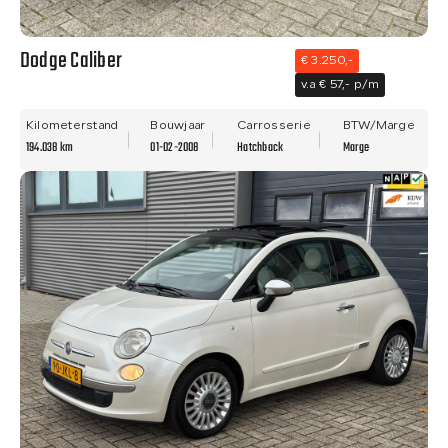
Dodge Caliber
€ 3.250,-
v.a € 57,- p/m
Kilometerstand
Bouwjaar
Carrosserie
BTW/Marge
194.038 km
01-02-2008
Hatchback
Marge