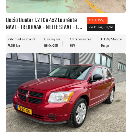
Dacia Duster 1.2 TCe 4x2 Lauréate
€ 10.099,-
NAVI - TREKHAAK - NETTE STAAT - LM
v.a € 174,- p/m
VELGEN!
Kilometerstand
Bouwjaar
Carrosserie
BTW/Marge
77.099 km
09-04-2015
SUV
Marge