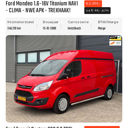
Ford Mondeo 1.6-16V Titanium NAVI
€ 2.399,-
- CLIMA - NWE APK - TREKHAAK!
v.a € 44,- p/m
Kilometerstand
Bouwjaar
Carrosserie
BTW/Marge
248.210 km
15-10-2008
Hatchback
Marge