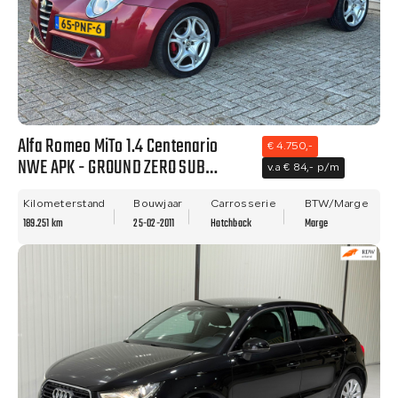
Alfa Romeo MiTo 1.4 Centenario
€ 4.750,-
NWE APK - GROUND ZERO SUB
v.a € 84,- p/m
WOOFER - NETTE STAAT!!
Kilometerstand
Bouwjaar
Carrosserie
BTW/Marge
189.251 km
25-02-2011
Hatchback
Marge