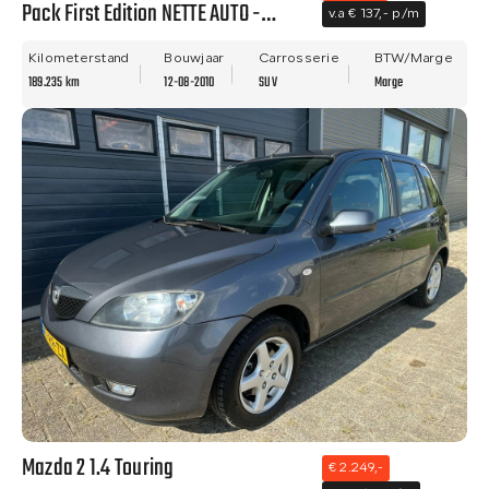
Pack First Edition NETTE AUTO -
v.a € 137,- p/m
PANO - NWE APK - LM VELGEN!!
Kilometerstand
Bouwjaar
Carrosserie
BTW/Marge
189.235 km
12-08-2010
SUV
Marge
Mazda 2 1.4 Touring
€ 2.249,-