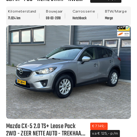
APK!
Kilometerstand
Bouwjaar
Carrosserie
BTW/Marge
71.024 km
08-03-2018
Hatchback
Marge
Mazda CX-5 2.0 TS+ Lease Pack
€ 7.149,-
2WD - ZEER NETTE AUTO - TREKHAAK
v.a € 125,- p/m