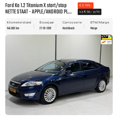
Ford Ka 1.2 Titanium X start/stop
€ 3.749,-
NETTE STAAT - APPLE/ANDROID PLAY
v.a € 66,- p/m
- NWE APK - AIRCO!
Kilometerstand
Bouwjaar
Carrosserie
BTW/Marge
146.363 km
27-01-2012
Hatchback
Marge