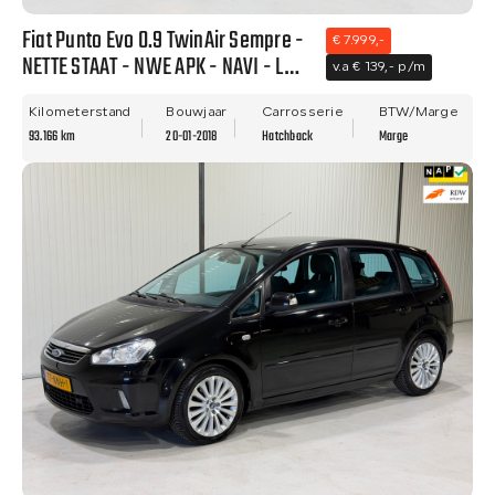
Fiat Punto Evo 0.9 TwinAir Sempre -
€ 7.999,-
NETTE STAAT - NWE APK - NAVI - LM
v.a € 139,- p/m
VELGEN - CLIMA!!
Kilometerstand
Bouwjaar
Carrosserie
BTW/Marge
93.166 km
20-01-2018
Hatchback
Marge