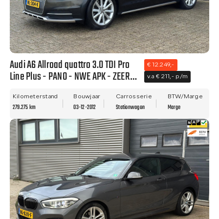
Audi A6 Allroad quattro 3.0 TDI Pro
€ 12.249,-
Line Plus - PANO - NWE APK - ZEER
v.a € 211,- p/m
NETTE STAAT - RIJDT PRIMA!!
Kilometerstand
Bouwjaar
Carrosserie
BTW/Marge
279.275 km
03-12-2012
Stationwagon
Marge