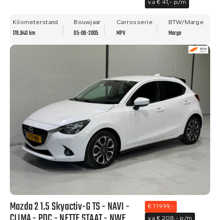
v.a € 41,- p/m
Kilometerstand
Bouwjaar
Carrosserie
BTW/Marge
176.940 km
05-08-2005
MPV
Marge
Mazda 2 1.5 Skyactiv-G TS - NAVI -
€ 11.999,-
CLIMA - PDC - NETTE STAAT - NWE
v.a € 208,- p/m