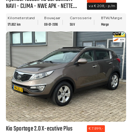
NAVI - CLIMA - NWE APK - NETTE
v.a € 208,- p/m
STAAT!
Kilometerstand
Bouwjaar
Carrosserie
BTW/Marge
171.852 km
08-01-2016
SUV
Marge
Kia Sportage 2.0 X-ecutive Plus
€ 7.899,-