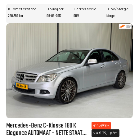
- ALLE OPTIES.
Kilometerstand
Bouwjaar
Carrosserie
BTW/Marge
290.780 km
09-02-2012
SUV
Marge
Mercedes-Benz C-Klasse 180 K
€ 4.499,-
Elegance AUTOMAAT - NETTE STAAT-
v.a € 79,- p/m