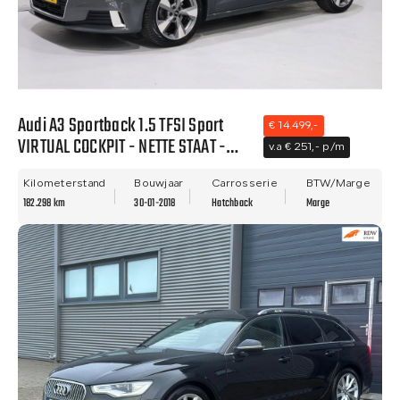
Audi A3 Sportback 1.5 TFSI Sport
€ 14.499,-
VIRTUAL COCKPIT - NETTE STAAT -
v.a € 251,- p/m
NWE APK - LANE ASIST!!
Kilometerstand
Bouwjaar
Carrosserie
BTW/Marge
182.298 km
30-01-2018
Hatchback
Marge