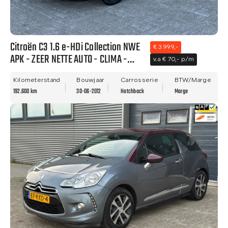
Citroën C3 1.6 e-HDi Collection NWE
€ 3.999,-
APK - ZEER NETTE AUTO - CLIMA -
v.a € 70,- p/m
PDC!!
Kilometerstand
Bouwjaar
Carrosserie
BTW/Marge
192.600 km
30-06-2012
Hatchback
Marge