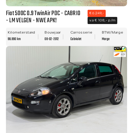
Fiat 500C 0.9 TwinAir PDC - CABRIO
€ 6.249,-
- LM VELGEN - NWE APK!
v.a € 108,- p/m
Kilometerstand
Bouwjaar
Carrosserie
BTW/Marge
98.990 km
08-02-2012
Cabriolet
Marge