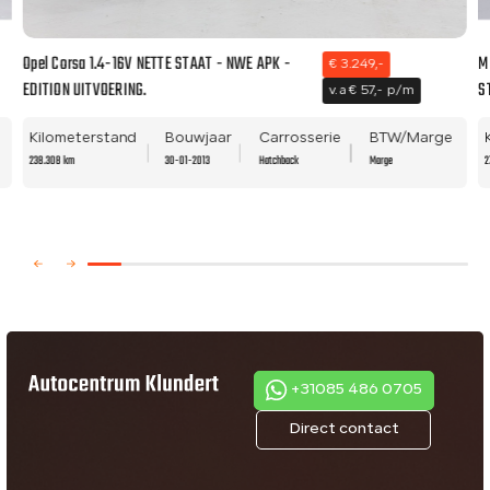
Opel Corsa 1.4-16V NETTE STAAT - NWE APK -
M
€ 3.249,-
EDITION UITVOERING.
S
v.a € 57,- p/m
Kilometerstand
Bouwjaar
Carrosserie
BTW/Marge
238.308 km
30-01-2013
Hatchback
Marge
2
+31085 486 0705
Direct contact