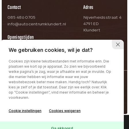
Contact
Adres
085 486 0705
Nijverheidsstraat 4
4791 ED
info@autocentrumklundert.nl
Klundert
Openingstijden
Ma-Vr:
09:00 – 18:00
We gebruiken cookies, wil je dat?
Za:
09:00 – 17:00
Zo:
Op afspraak
Cookies zijn kleine tekstbestanden met informatie erin. Die
plaatsen we kort op je apparaat. Zo zien we bijvoorbeeld
welke pagina’s je zag, waar je afhaakte en wat je invulde. Op
die manier hebben wij informatie waar we jouw
@Autocentrum Klundert
websitebezoek beter mee maken. Handig toch? Natuurlijk
kies je zelf of je dat toestaat. Daar zijn we eerlijk over. Klik
Privacy policy | Term & Conditions
op “Cookie instellingen”, vind meer informatie en beheer je
voorkeuren.
Volg ons:
Cookie instellingen
Cookies weigeren
Interesse in deze
Online lease offerte?
Contact
Ga akkoord