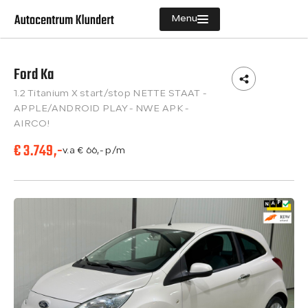
Menu
Ford Ka
Aanbod
1.2 Titanium X start/stop NETTE STAAT -
Diensten
APPLE/ANDROID PLAY - NWE APK -
AIRCO!
Vacatures
€ 3.749,-
v.a € 66,- p/m
Verkocht
Over ons
Contact