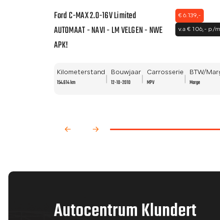
Ford C-MAX 2.0-16V Limited
€ 6.139,-
AUTOMAAT - NAVI - LM VELGEN - NWE
v.a € 106,- p/
APK!
Kilometerstand
Bouwjaar
Carrosserie
BTW/Mar
154.614 km
12-10-2010
MPV
Marge