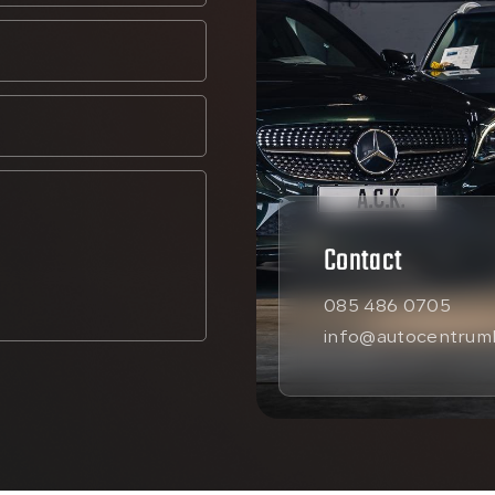
Contact
085 486 0705
info@autocentrumk