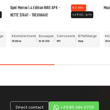
Opel Meriva 1.4 Edition NWE APK -
Mazd
€ 3.499,-
NETTE STAAT - TREKHAAK!
m
v.a € 62,- p/m
ge
Kilometerstand
Bouwjaar
Carrosserie
BTW/Marge
Ki
176.530 km
30-09-2010
MPV
Marge
176.9
Direct contact
+31085 486 0705