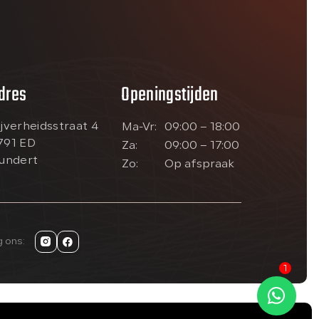
dres
Openingstijden
ijverheidsstraat 4
Ma-Vr:
09:00 – 18:00
791 ED
Za:
09:00 – 17:00
lundert
Zo:
Op afspraak
g ons:
1
Kan ik je misschien helpen?