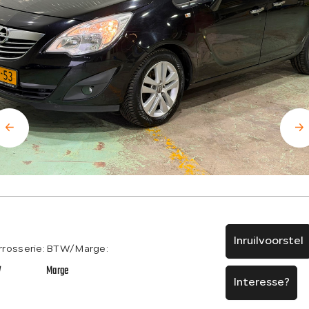
Inruilvoorstel
rrosserie:
BTW/Marge:
V
Marge
Interesse?