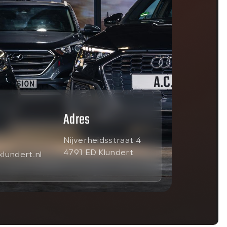
Adres
Nijverheidsstraat 4
4791 ED Klundert
lundert.nl