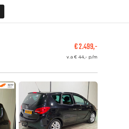
€ 2.499,-
Aanbod
v.a € 44,- p/m
Diensten
Vacatures
Verkocht
Over ons
Contact