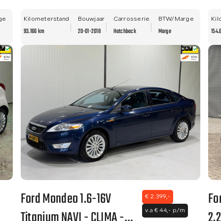
STAAT - NWE APK - NAVI -
- 
ge
LM VELGEN - CLIMA!!
Kilometerstand
Bouwjaar
Carrosserie
BTW/Marge
Kil
93.166 km
20-01-2018
Hatchback
Marge
154.
Ford Mondeo 1.6-16V
Fo
€ 2.399,-
Titanium NAVI - CLIMA -
2.
v.a € 44,- p/m