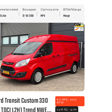
LM VELGEN - NWE APK!
ometerstand
Bouwjaar
Carrosserie
BTW/Marge
614 km
12-10-2010
MPV
Marge
rd Transit Custom 330
€ 6.499,- excl.
BTW
2 TDCI L2H1 Trend NWE
v.a € 92,- p/m