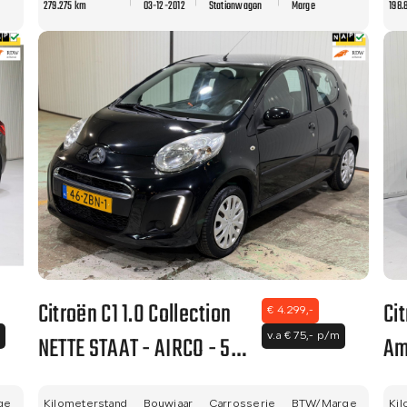
279.275 km
03-12-2012
Stationwagon
Marge
198.
PRIMA!!
Citroën C1 1.0 Collection
Ci
€ 4.299,-
NETTE STAAT - AIRCO - 5
Am
v.a € 75,- p/m
DEURS - APK!
AP
ge
Kilometerstand
Bouwjaar
Carrosserie
BTW/Marge
Kil