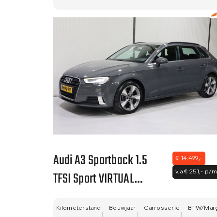
Audi A3 Sportback 1.5
€ 14.499,-
TFSI Sport VIRTUAL
v.a € 251,- p/m
COCKPIT - NETTE STAAT -
NWE APK - LANE ASIST!!
Kilometerstand
Bouwjaar
Carrosserie
BTW/Mar