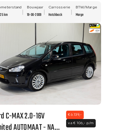
E APK - NETTE STAAT!!
ometerstand
Bouwjaar
Carrosserie
BTW/Marge
225 km
19-06-2009
Hatchback
Marge
rd C-MAX 2.0-16V
€ 6.139,-
mited AUTOMAAT - NAVI
v.a € 106,- p/m