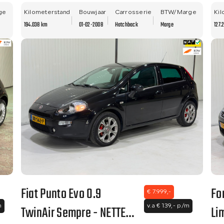
NW
ge
Kilometerstand
Bouwjaar
Carrosserie
BTW/Marge
Kil
194.038 km
01-02-2008
Hatchback
Marge
127.
Fiat Punto Evo 0.9
Fo
€ 7.999,-
TwinAir Sempre - NETTE
Li
m
v.a € 139,- p/m