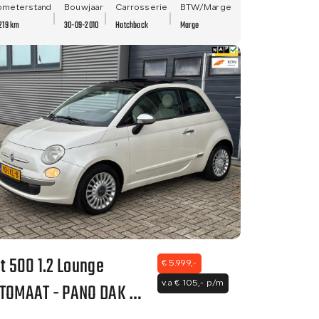
ometerstand
Bouwjaar
Carrosserie
BTW/Marge
219 km
30-09-2010
Hatchback
Marge
at 500 1.2 Lounge
€ 5.999,-
TOMAAT - PANO DAK -
v.a € 105,- p/m