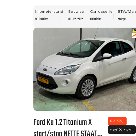
NWE APK!
Kilometerstand
Bouwjaar
Carrosserie
BTW/Mar
98.990 km
08-02-2012
Cabriolet
Marge
Ford Ka 1.2 Titanium X
€ 3.749,-
start/stop NETTE STAAT -
v.a € 66,- p/m