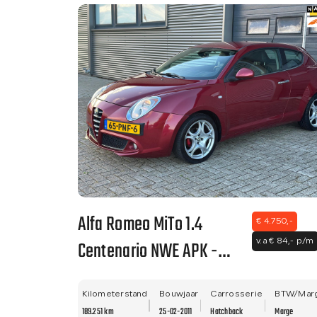
Alfa Romeo MiTo 1.4
€ 4.750,-
Centenario NWE APK -
v.a € 84,- p/m
GROUND ZERO SUB
WOOFER - NETTE STAAT!!
Kilometerstand
Bouwjaar
Carrosserie
BTW/Mar
189.251 km
25-02-2011
Hatchback
Marge