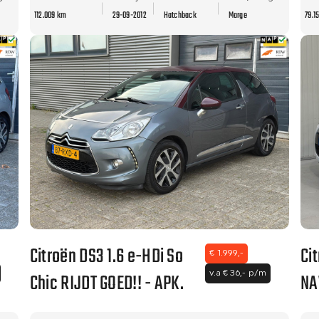
112.009 km
29-09-2012
Hatchback
Marge
79.1
Citroën DS3 1.6 e-HDi So
Ci
€ 1.999,-
Chic RIJDT GOED!! - APK.
NA
v.a € 36,- p/m
- 