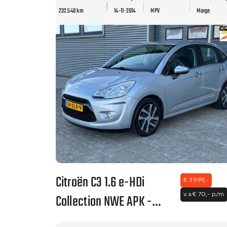
NAVI - CLIMA - LEER -
232.548 km
14-11-2014
MPV
Marge
NWE APK.
Citroën C3 1.6 e-HDi
€ 3.999,-
Collection NWE APK -
v.a € 70,- p/m
ZEER NETTE AUTO - CLIMA