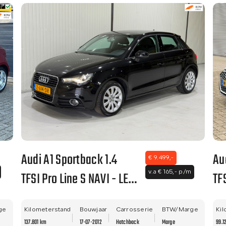
Audi A1 Sportback 1.4
Au
€ 9.499,-
TFSI Pro Line S NAVI - LED
TFS
v.a € 165,- p/m
- LM VELGEN - NWE APK!
EI
ge
Kilometerstand
Bouwjaar
Carrosserie
BTW/Marge
ON
Kil
137.801 km
17-07-2012
Hatchback
Marge
99.1