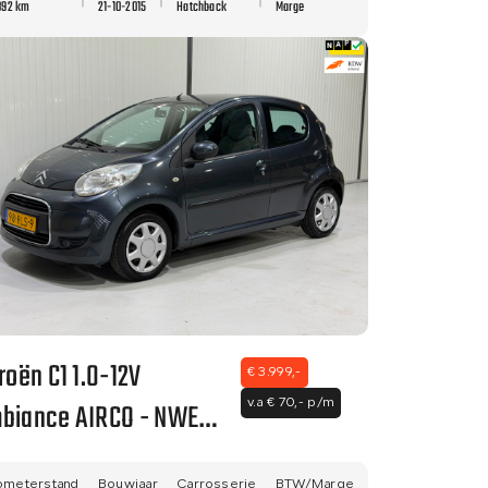
892 km
21-10-2015
Hatchback
Marge
troën C1 1.0-12V
€ 3.999,-
biance AIRCO - NWE
v.a € 70,- p/m
K - NETTE STAAT!
ometerstand
Bouwjaar
Carrosserie
BTW/Marge