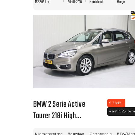
182.298 km
30-01-2018
Hatchback
Marge
BMW 2 Serie Active
€ 7.649,-
Tourer 218i High
v.a € 132,- p/m
Executive PANO - LED -
Kilometerstand
Bouwjaar
Carrosserie
BTW/Mar