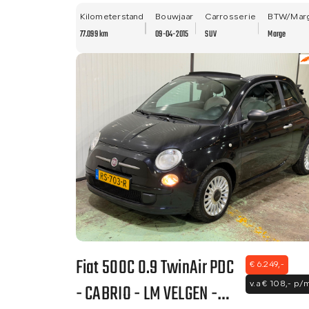
TREKHAAK - NETTE STAAT
- LM VELGEN!
Kilometerstand
Bouwjaar
Carrosserie
BTW/Mar
77.099 km
09-04-2015
SUV
Marge
Fiat 500C 0.9 TwinAir PDC
€ 6.249,-
- CABRIO - LM VELGEN -
v.a € 108,- p/