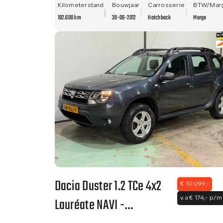
- PDC!!
Kilometerstand
Bouwjaar
Carrosserie
BTW/Mar
192.600 km
30-06-2012
Hatchback
Marge
Dacia Duster 1.2 TCe 4x2
€ 10.099,-
Lauréate NAVI -
v.a € 174,- p/m