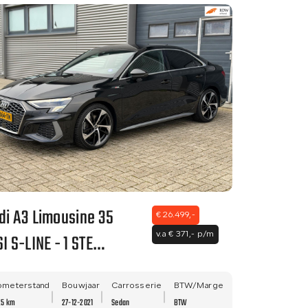
di A3 Limousine 35
€ 26.499,-
I S-LINE - 1 STE
v.a € 371,- p/m
GENAAR - DEALER
DERHOUDEN - VIRTUAL
ometerstand
Bouwjaar
Carrosserie
BTW/Marge
25 km
27-12-2021
Sedan
BTW