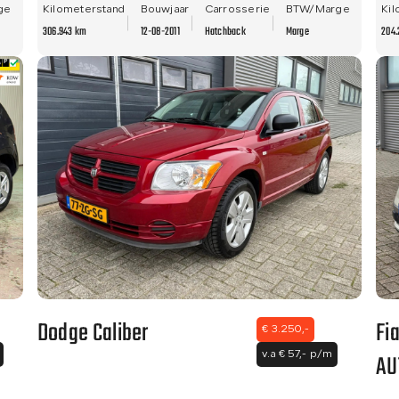
ge
Kilometerstand
Bouwjaar
Carrosserie
BTW/Marge
Kil
306.943 km
12-08-2011
Hatchback
Marge
204.
Dodge Caliber
Fi
€ 3.250,-
AU
v.a € 57,- p/m