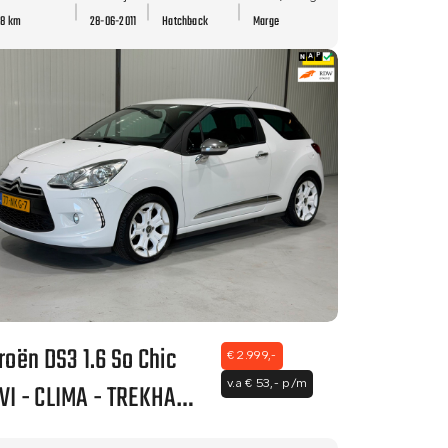
58 km
28-06-2011
Hatchback
Marge
troën DS3 1.6 So Chic
€ 2.999,-
VI - CLIMA - TREKHAAK
v.a € 53,- p/m
NETTE STAAT!