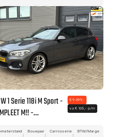
BTW AUTO!
W 1 Serie 118i M Sport -
€ 9.499,-
MPLEET M!! -
v.a € 165,- p/m
ACANTARA BEKLEDING -
TTE STAAT - NWE APK!!
ometerstand
Bouwjaar
Carrosserie
BTW/Marge