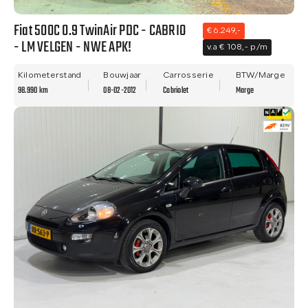
Fiat 500C 0.9 TwinAir PDC - CABRIO
€ 6.249,-
- LM VELGEN - NWE APK!
v.a € 108,- p/m
Kilometerstand
Bouwjaar
Carrosserie
BTW/Marge
98.990 km
08-02-2012
Cabriolet
Marge