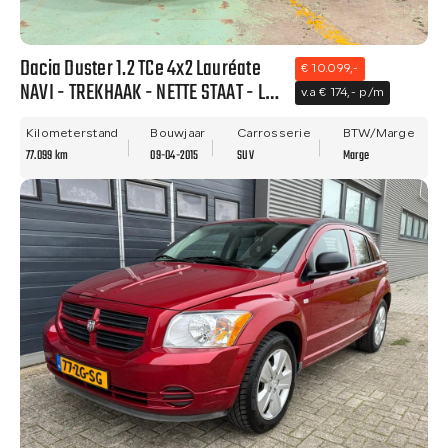
Dacia Duster 1.2 TCe 4x2 Lauréate
€ 10.099,-
NAVI - TREKHAAK - NETTE STAAT - LM
v.a € 174,- p/m
VELGEN!
Kilometerstand
Bouwjaar
Carrosserie
BTW/Marge
77.099 km
09-04-2015
SUV
Marge