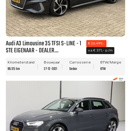
Audi A3 Limousine 35 TFSI S-LINE - 1
€ 26.499,-
STE EIGENAAR - DEALER
v.a € 371,- p/m
ONDERHOUDEN - VIRTUAL - BTW
AUTO!
Kilometerstand
Bouwjaar
Carrosserie
BTW/Marge
99.125 km
27-12-2021
Sedan
BTW