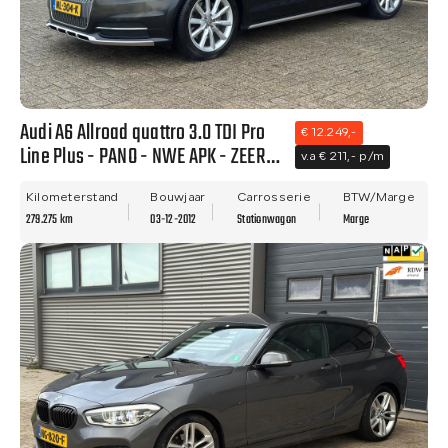
Audi A6 Allroad quattro 3.0 TDI Pro
€ 12.249,-
Line Plus - PANO - NWE APK - ZEER
v.a € 211,- p/m
NETTE STAAT - RIJDT PRIMA!!
Kilometerstand
Bouwjaar
Carrosserie
BTW/Marge
279.275 km
03-12-2012
Stationwagon
Marge