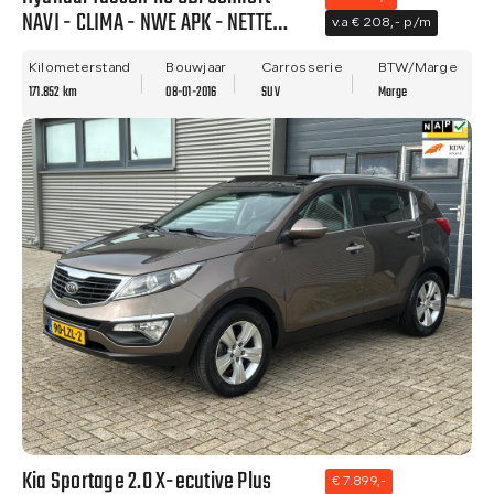
NAVI - CLIMA - NWE APK - NETTE
v.a € 208,- p/m
STAAT!
Kilometerstand
Bouwjaar
Carrosserie
BTW/Marge
171.852 km
08-01-2016
SUV
Marge
Kia Sportage 2.0 X-ecutive Plus
€ 7.899,-