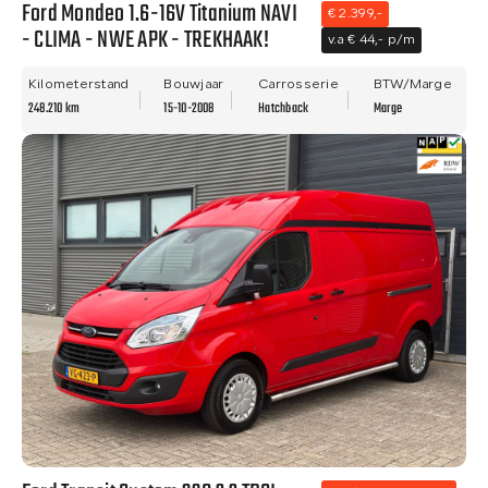
Ford Mondeo 1.6-16V Titanium NAVI
€ 2.399,-
- CLIMA - NWE APK - TREKHAAK!
v.a € 44,- p/m
Kilometerstand
Bouwjaar
Carrosserie
BTW/Marge
248.210 km
15-10-2008
Hatchback
Marge