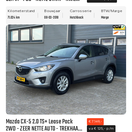
APK!
Kilometerstand
Bouwjaar
Carrosserie
BTW/Marge
71.024 km
08-03-2018
Hatchback
Marge
Mazda CX-5 2.0 TS+ Lease Pack
€ 7.149,-
2WD - ZEER NETTE AUTO - TREKHAAK
v.a € 125,- p/m