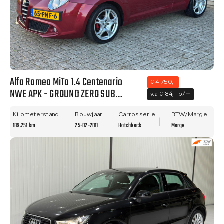
Alfa Romeo MiTo 1.4 Centenario
€ 4.750,-
NWE APK - GROUND ZERO SUB
v.a € 84,- p/m
WOOFER - NETTE STAAT!!
Kilometerstand
Bouwjaar
Carrosserie
BTW/Marge
189.251 km
25-02-2011
Hatchback
Marge