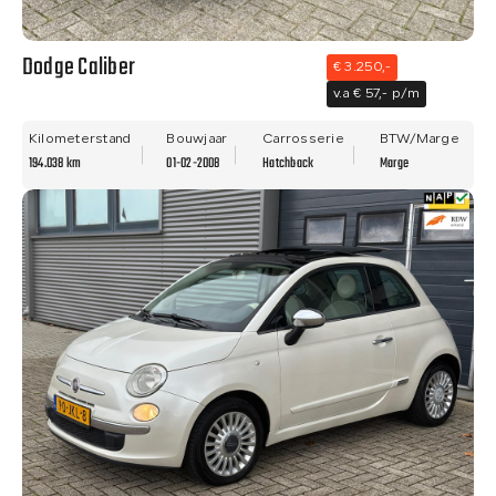
Dodge Caliber
€ 3.250,-
v.a € 57,- p/m
Kilometerstand
Bouwjaar
Carrosserie
BTW/Marge
194.038 km
01-02-2008
Hatchback
Marge