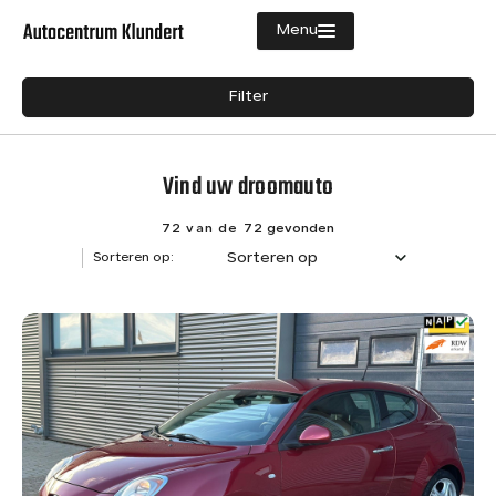
Menu
Filters
Filter
Aanbod
Merk
Diensten
Vind uw droomauto
Merk
Vacatures
Model
72 van de 72
gevonden
Sorteren op
Sorteren op:
Verkocht
Model
Over ons
Brandstof
Contact
Diesel
8
Hybride (Benzine)
1
Benzine
63
Transmissie
Semi-automaat
1
Handgeschakeld
57
Automaat
13