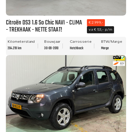
Citroën DS3 1.6 So Chic NAVI - CLIMA
€ 2.999,-
- TREKHAAK - NETTE STAAT!
v.a € 53,- p/m
Kilometerstand
Bouwjaar
Carrosserie
BTW/Marge
204.219 km
30-09-2010
Hatchback
Marge