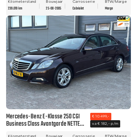
Kilometerstand
Bouwjaar
Carrosserie
BTW/Marge
239.019 km
25-08-2005
Cabriolet
Marge
Mercedes-Benz E-Klasse 250 CGI
€ 10.499,-
Business Class Avantgarde NETTE
v.a € 182,- p/m
AUTO - NAVI - CLIMA - TREKHAAK -
Kilometerstand
Bouwjaar
Carrosserie
BTW/Marge