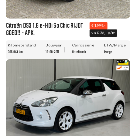
Citroën DS3 1.6 e-HDi So Chic RIJDT
€ 1.999,-
GOED!! - APK.
v.a € 36,- p/m
Kilometerstand
Bouwjaar
Carrosserie
BTW/Marge
306.943 km
12-08-2011
Hatchback
Marge