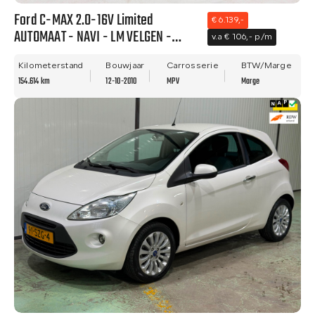
Ford C-MAX 2.0-16V Limited
€ 6.139,-
AUTOMAAT - NAVI - LM VELGEN -
v.a € 106,- p/m
NWE APK!
Kilometerstand
Bouwjaar
Carrosserie
BTW/Marge
154.614 km
12-10-2010
MPV
Marge