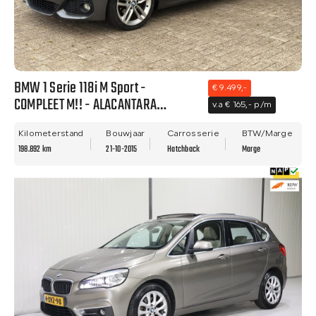
BMW 1 Serie 118i M Sport -
€ 9.499,-
COMPLEET M!! - ALACANTARA
v.a € 165,- p/m
BEKLEDING - NETTE STAAT - NWE
APK!!
Kilometerstand
Bouwjaar
Carrosserie
BTW/Marge
198.892 km
21-10-2015
Hatchback
Marge