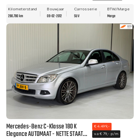
- ALLE OPTIES.
Kilometerstand
Bouwjaar
Carrosserie
BTW/Marge
290.780 km
09-02-2012
SUV
Marge
Mercedes-Benz C-Klasse 180 K
€ 4.499,-
Elegance AUTOMAAT - NETTE STAAT-
v.a € 79,- p/m