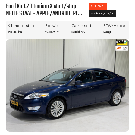
Ford Ka 1.2 Titanium X start/stop
€ 3.749,-
NETTE STAAT - APPLE/ANDROID PLAY
v.a € 66,- p/m
- NWE APK - AIRCO!
Kilometerstand
Bouwjaar
Carrosserie
BTW/Marge
146.363 km
27-01-2012
Hatchback
Marge