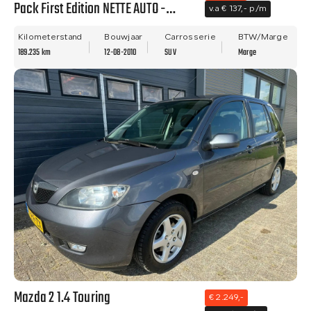
Pack First Edition NETTE AUTO -
v.a € 137,- p/m
PANO - NWE APK - LM VELGEN!!
Kilometerstand
Bouwjaar
Carrosserie
BTW/Marge
189.235 km
12-08-2010
SUV
Marge
Mazda 2 1.4 Touring
€ 2.249,-