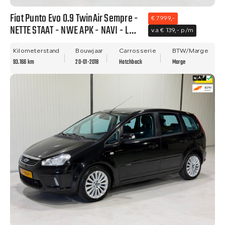
Fiat Punto Evo 0.9 TwinAir Sempre -
€ 7.999,-
NETTE STAAT - NWE APK - NAVI - LM
v.a € 139,- p/m
VELGEN - CLIMA!!
Kilometerstand
Bouwjaar
Carrosserie
BTW/Marge
93.166 km
20-01-2018
Hatchback
Marge