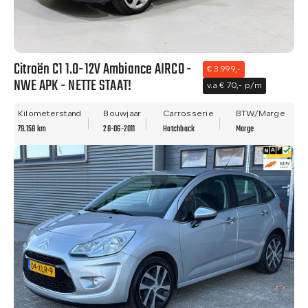
Citroën C1 1.0-12V Ambiance AIRCO -
€ 3.999,-
NWE APK - NETTE STAAT!
v.a € 70,- p/m
Kilometerstand
Bouwjaar
Carrosserie
BTW/Marge
79.158 km
28-06-2011
Hatchback
Marge