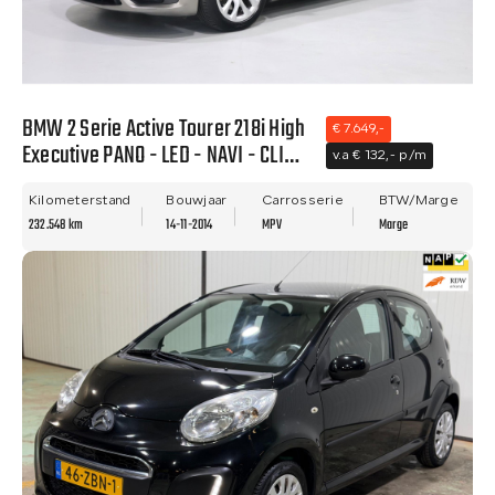
BMW 2 Serie Active Tourer 218i High
€ 7.649,-
Executive PANO - LED - NAVI - CLIMA
v.a € 132,- p/m
- LEER - NWE APK.
Kilometerstand
Bouwjaar
Carrosserie
BTW/Marge
232.548 km
14-11-2014
MPV
Marge