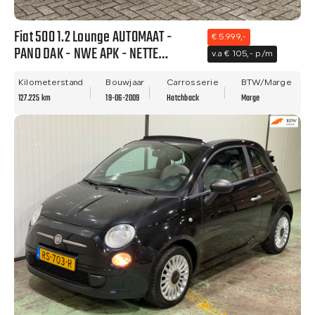
Fiat 500 1.2 Lounge AUTOMAAT -
€ 5.999,-
PANO DAK - NWE APK - NETTE
v.a € 105,- p/m
STAAT!!
Kilometerstand
Bouwjaar
Carrosserie
BTW/Marge
127.225 km
19-06-2009
Hatchback
Marge