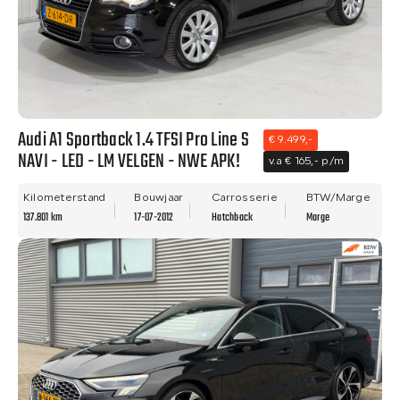
Audi A1 Sportback 1.4 TFSI Pro Line S
€ 9.499,-
NAVI - LED - LM VELGEN - NWE APK!
v.a € 165,- p/m
Kilometerstand
Bouwjaar
Carrosserie
BTW/Marge
137.801 km
17-07-2012
Hatchback
Marge