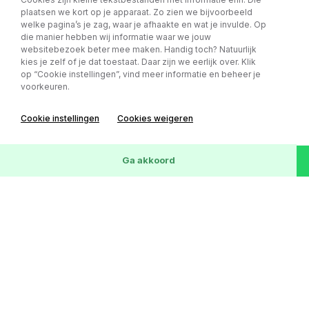
156.218 km
12-09-2016
SUV
Marge
plaatsen we kort op je apparaat. Zo zien we bijvoorbeeld
welke pagina’s je zag, waar je afhaakte en wat je invulde. Op
die manier hebben wij informatie waar we jouw
websitebezoek beter mee maken. Handig toch? Natuurlijk
kies je zelf of je dat toestaat. Daar zijn we eerlijk over. Klik
op “Cookie instellingen”, vind meer informatie en beheer je
voorkeuren.
Cookie instellingen
Cookies weigeren
72
Voertuigen
Wis
Ga akkoord
Mercedes-Benz Sprinter 315 1.9 CDI
€ 17.999,- excl. BTW
L2H1 DC AUTOMAAT - TREKHAAK -
v.a € 253,- p/m
EINDEJAARS ACTIE!!
Kilometerstand
Bouwjaar
Carrosserie
BTW/Marge