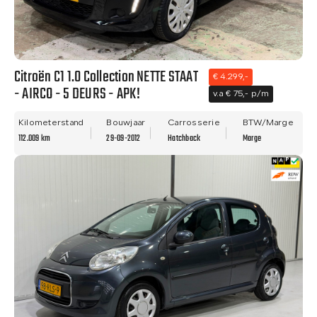
Citroën C1 1.0 Collection NETTE STAAT
€ 4.299,-
- AIRCO - 5 DEURS - APK!
v.a € 75,- p/m
Kilometerstand
Bouwjaar
Carrosserie
BTW/Marge
112.009 km
29-09-2012
Hatchback
Marge