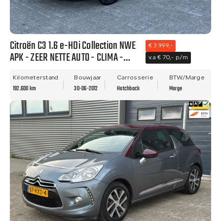
Citroën C3 1.6 e-HDi Collection NWE
€ 3.999,-
APK - ZEER NETTE AUTO - CLIMA -
v.a € 70,- p/m
PDC!!
Kilometerstand
Bouwjaar
Carrosserie
BTW/Marge
192.600 km
30-06-2012
Hatchback
Marge