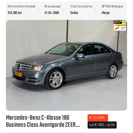
NAVI - TREKHAAK - LM VELGEN!
Kilometerstand
Bouwjaar
Carrosserie
BTW/Marge
253.188 km
15-04-2008
Sedan
Marge
Mercedes-Benz C-Klasse 180
€ 10.499,-
Business Class Avantgarde ZEER
v.a € 182,- p/m
NETTE STAAT - NAVI - CLIMA - NWE