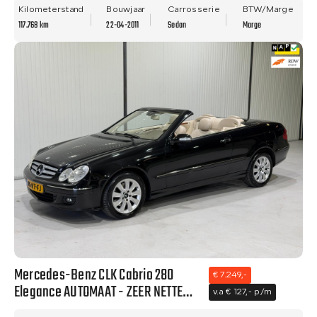
APK!
Kilometerstand
Bouwjaar
Carrosserie
BTW/Marge
117.768 km
22-04-2011
Sedan
Marge
Mercedes-Benz CLK Cabrio 280
€ 7.249,-
Elegance AUTOMAAT - ZEER NETTE
v.a € 127,- p/m
STAAT - NWE APK!