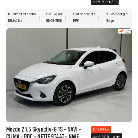
v.a € 41,- p/m
Kilometerstand
Bouwjaar
Carrosserie
BTW/Marge
176.940 km
05-08-2005
MPV
Marge
Mazda 2 1.5 Skyactiv-G TS - NAVI -
€ 11.999,-
CLIMA - PDC - NETTE STAAT - NWE
v.a € 208,- p/m