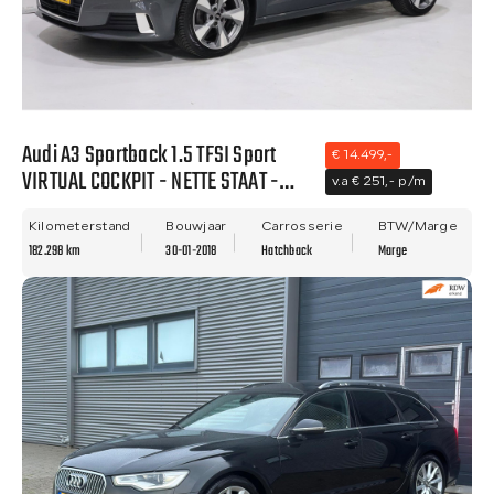
Audi A3 Sportback 1.5 TFSI Sport
€ 14.499,-
VIRTUAL COCKPIT - NETTE STAAT -
v.a € 251,- p/m
NWE APK - LANE ASIST!!
Kilometerstand
Bouwjaar
Carrosserie
BTW/Marge
182.298 km
30-01-2018
Hatchback
Marge