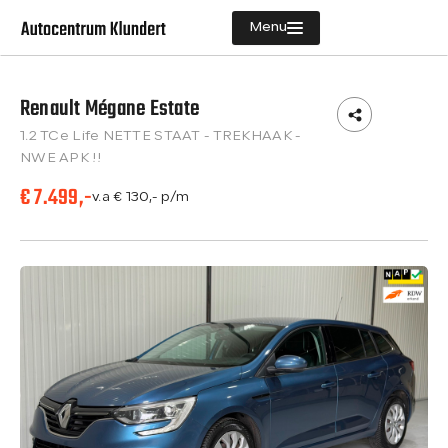
Menu
Renault Mégane Estate
Aanbod
1.2 TCe Life NETTE STAAT - TREKHAAK -
Diensten
NWE APK !!
€ 7.499,-
Vacatures
v.a € 130,- p/m
Verkocht
Over ons
Contact