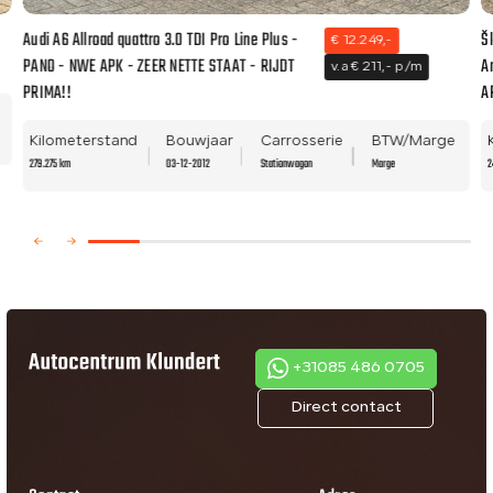
Audi A6 Allroad quattro 3.0 TDI Pro Line Plus -
Š
€ 12.249,-
PANO - NWE APK - ZEER NETTE STAAT - RIJDT
A
v.a € 211,- p/m
PRIMA!!
A
Kilometerstand
Bouwjaar
Carrosserie
BTW/Marge
279.275 km
03-12-2012
Stationwagon
Marge
2
+31085 486 0705
Direct contact