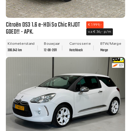
Citroën DS3 1.6 e-HDi So Chic RIJDT
€ 1.999,-
GOED!! - APK.
v.a € 36,- p/m
Kilometerstand
Bouwjaar
Carrosserie
BTW/Marge
306.943 km
12-08-2011
Hatchback
Marge