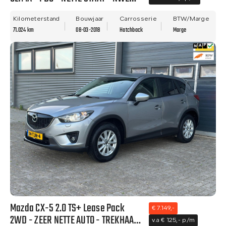
APK!
Kilometerstand
Bouwjaar
Carrosserie
BTW/Marge
71.024 km
08-03-2018
Hatchback
Marge
Mazda CX-5 2.0 TS+ Lease Pack
€ 7.149,-
2WD - ZEER NETTE AUTO - TREKHAAK
v.a € 125,- p/m