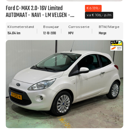
Ford C-MAX 2.0-16V Limited
€ 6.139,-
AUTOMAAT - NAVI - LM VELGEN -
v.a € 106,- p/m
NWE APK!
Kilometerstand
Bouwjaar
Carrosserie
BTW/Marge
154.614 km
12-10-2010
MPV
Marge