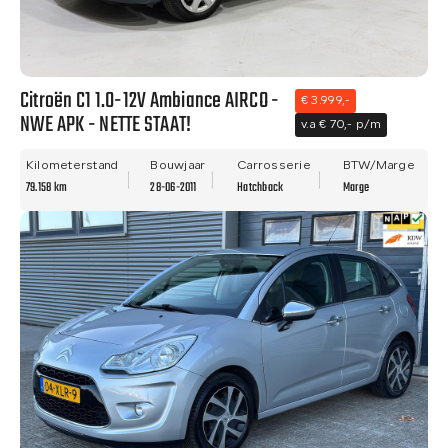
Citroën C1 1.0-12V Ambiance AIRCO -
€ 3.999,-
NWE APK - NETTE STAAT!
v.a € 70,- p/m
Kilometerstand
Bouwjaar
Carrosserie
BTW/Marge
79.158 km
28-06-2011
Hatchback
Marge