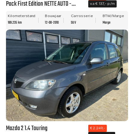
Pack First Edition NETTE AUTO -
v.a € 137,- p/m
PANO - NWE APK - LM VELGEN!!
Kilometerstand
Bouwjaar
Carrosserie
BTW/Marge
189.235 km
12-08-2010
SUV
Marge
Mazda 2 1.4 Touring
€ 2.249,-