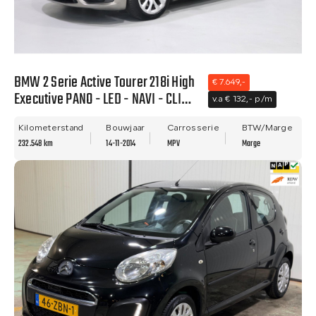
BMW 2 Serie Active Tourer 218i High
€ 7.649,-
Executive PANO - LED - NAVI - CLIMA
v.a € 132,- p/m
- LEER - NWE APK.
Kilometerstand
Bouwjaar
Carrosserie
BTW/Marge
232.548 km
14-11-2014
MPV
Marge