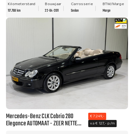
APK!
Kilometerstand
Bouwjaar
Carrosserie
BTW/Marge
117.768 km
22-04-2011
Sedan
Marge
Mercedes-Benz CLK Cabrio 280
€ 7.249,-
Elegance AUTOMAAT - ZEER NETTE
v.a € 127,- p/m
STAAT - NWE APK!