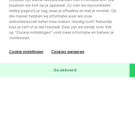
156.218 km
12-09-2016
SUV
Marge
plaatsen we kort op je apparaat. Zo zien we bijvoorbeeld
welke pagina’s je zag, waar je afhaakte en wat je invulde. Op
die manier hebben wij informatie waar we jouw
websitebezoek beter mee maken. Handig toch? Natuurlijk
kies je zelf of je dat toestaat. Daar zijn we eerlijk over. Klik
op “Cookie instellingen”, vind meer informatie en beheer je
voorkeuren.
Cookie instellingen
Cookies weigeren
72
Voertuigen
Wis
Ga akkoord
Mercedes-Benz Sprinter 315 1.9 CDI
€ 17.999,- excl. BTW
L2H1 DC AUTOMAAT - TREKHAAK -
v.a € 253,- p/m
EINDEJAARS ACTIE!!
Kilometerstand
Bouwjaar
Carrosserie
BTW/Marge