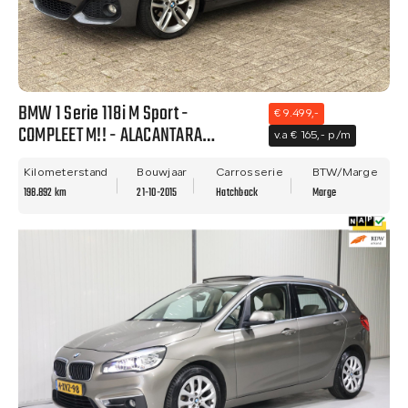
BMW 1 Serie 118i M Sport -
€ 9.499,-
COMPLEET M!! - ALACANTARA
v.a € 165,- p/m
BEKLEDING - NETTE STAAT - NWE
APK!!
Kilometerstand
Bouwjaar
Carrosserie
BTW/Marge
198.892 km
21-10-2015
Hatchback
Marge