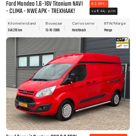
Ford Mondeo 1.6-16V Titanium NAVI
€ 2.399,-
- CLIMA - NWE APK - TREKHAAK!
v.a € 44,- p/m
Kilometerstand
Bouwjaar
Carrosserie
BTW/Marge
248.210 km
15-10-2008
Hatchback
Marge