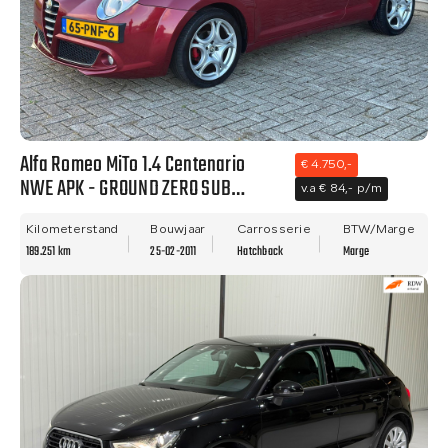
Alfa Romeo MiTo 1.4 Centenario
€ 4.750,-
NWE APK - GROUND ZERO SUB
v.a € 84,- p/m
WOOFER - NETTE STAAT!!
Kilometerstand
Bouwjaar
Carrosserie
BTW/Marge
189.251 km
25-02-2011
Hatchback
Marge