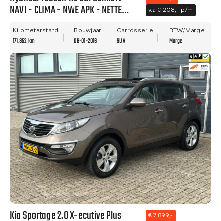
NAVI - CLIMA - NWE APK - NETTE
v.a € 208,- p/m
STAAT!
Kilometerstand
Bouwjaar
Carrosserie
BTW/Marge
171.852 km
08-01-2016
SUV
Marge
Kia Sportage 2.0 X-ecutive Plus
€ 7.899,-