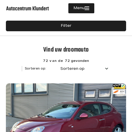
Menu
Filters
Filter
Aanbod
Merk
Diensten
Vind uw droomauto
Merk
Vacatures
Model
72 van de 72
gevonden
Sorteren op
Sorteren op:
Verkocht
Model
Over ons
Brandstof
Contact
Diesel
8
Hybride (Benzine)
1
Benzine
63
Transmissie
Semi-automaat
1
Handgeschakeld
57
Automaat
13