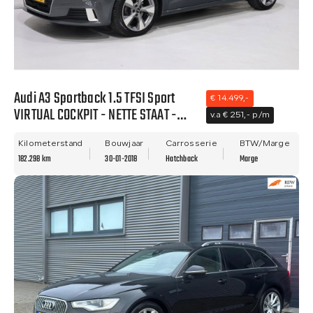
Audi A3 Sportback 1.5 TFSI Sport
€ 14.499,-
VIRTUAL COCKPIT - NETTE STAAT -
v.a € 251,- p/m
NWE APK - LANE ASIST!!
Kilometerstand
Bouwjaar
Carrosserie
BTW/Marge
182.298 km
30-01-2018
Hatchback
Marge