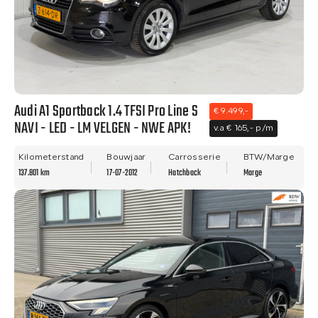
Audi A1 Sportback 1.4 TFSI Pro Line S
€ 9.499,-
NAVI - LED - LM VELGEN - NWE APK!
v.a € 165,- p/m
Kilometerstand
Bouwjaar
Carrosserie
BTW/Marge
137.801 km
17-07-2012
Hatchback
Marge