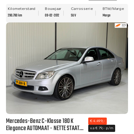
- ALLE OPTIES.
Kilometerstand
Bouwjaar
Carrosserie
BTW/Marge
290.780 km
09-02-2012
SUV
Marge
Mercedes-Benz C-Klasse 180 K
€ 4.499,-
Elegance AUTOMAAT - NETTE STAAT-
v.a € 79,- p/m