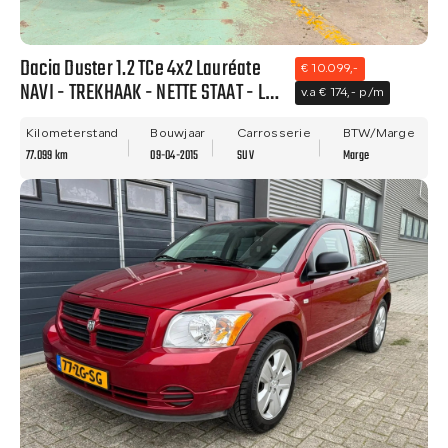
Dacia Duster 1.2 TCe 4x2 Lauréate
€ 10.099,-
NAVI - TREKHAAK - NETTE STAAT - LM
v.a € 174,- p/m
VELGEN!
Kilometerstand
Bouwjaar
Carrosserie
BTW/Marge
77.099 km
09-04-2015
SUV
Marge