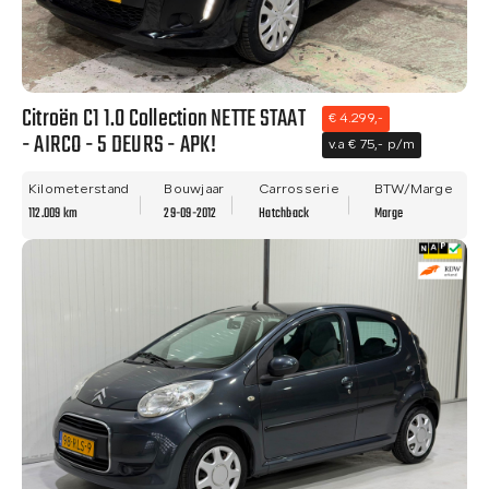
Citroën C1 1.0 Collection NETTE STAAT
€ 4.299,-
- AIRCO - 5 DEURS - APK!
v.a € 75,- p/m
Kilometerstand
Bouwjaar
Carrosserie
BTW/Marge
112.009 km
29-09-2012
Hatchback
Marge