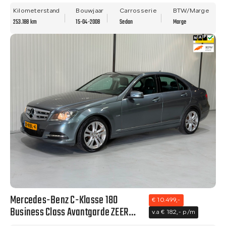
NAVI - TREKHAAK - LM VELGEN!
Kilometerstand
Bouwjaar
Carrosserie
BTW/Marge
253.188 km
15-04-2008
Sedan
Marge
Mercedes-Benz C-Klasse 180
€ 10.499,-
Business Class Avantgarde ZEER
v.a € 182,- p/m
NETTE STAAT - NAVI - CLIMA - NWE