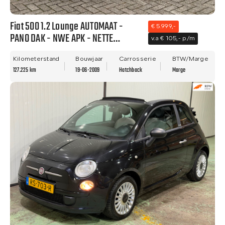
Fiat 500 1.2 Lounge AUTOMAAT -
€ 5.999,-
PANO DAK - NWE APK - NETTE
v.a € 105,- p/m
STAAT!!
Kilometerstand
Bouwjaar
Carrosserie
BTW/Marge
127.225 km
19-06-2009
Hatchback
Marge