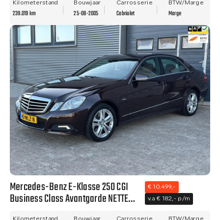
Kilometerstand
Bouwjaar
Carrosserie
BTW/Marge
239.019 km
25-08-2005
Cabriolet
Marge
Mercedes-Benz E-Klasse 250 CGI
€ 10.499,-
Business Class Avantgarde NETTE
v.a € 182,- p/m
AUTO - NAVI - CLIMA - TREKHAAK -
Kilometerstand
Bouwjaar
Carrosserie
BTW/Marge