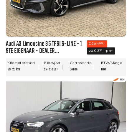
Audi A3 Limousine 35 TFSI S-LINE - 1
€ 26.499,-
STE EIGENAAR - DEALER
v.a € 371,- p/m
ONDERHOUDEN - VIRTUAL - BTW
AUTO!
Kilometerstand
Bouwjaar
Carrosserie
BTW/Marge
99.125 km
27-12-2021
Sedan
BTW