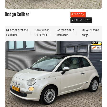
Dodge Caliber
€ 3.250,-
v.a € 57,- p/m
Kilometerstand
Bouwjaar
Carrosserie
BTW/Marge
194.038 km
01-02-2008
Hatchback
Marge