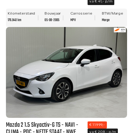
v.a € 41,- p/m
Kilometerstand
Bouwjaar
Carrosserie
BTW/Marge
176.940 km
05-08-2005
MPV
Marge
Mazda 2 1.5 Skyactiv-G TS - NAVI -
€ 11.999,-
CLIMA - PDC - NETTE STAAT - NWE
v.a € 208,- p/m