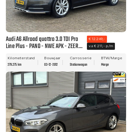
Audi A6 Allroad quattro 3.0 TDI Pro
€ 12.249,-
Line Plus - PANO - NWE APK - ZEER
v.a € 211,- p/m
NETTE STAAT - RIJDT PRIMA!!
Kilometerstand
Bouwjaar
Carrosserie
BTW/Marge
279.275 km
03-12-2012
Stationwagon
Marge