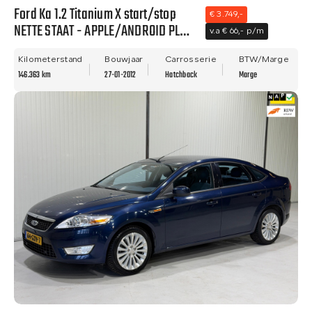
Ford Ka 1.2 Titanium X start/stop
€ 3.749,-
NETTE STAAT - APPLE/ANDROID PLAY
v.a € 66,- p/m
- NWE APK - AIRCO!
Kilometerstand
Bouwjaar
Carrosserie
BTW/Marge
146.363 km
27-01-2012
Hatchback
Marge