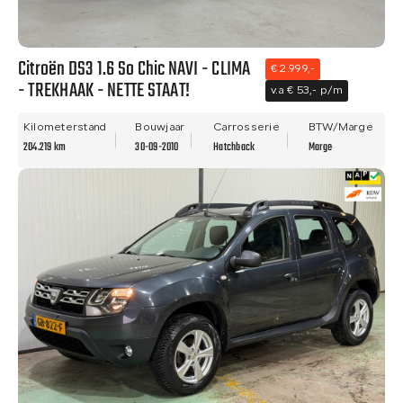
Citroën DS3 1.6 So Chic NAVI - CLIMA
€ 2.999,-
- TREKHAAK - NETTE STAAT!
v.a € 53,- p/m
Kilometerstand
Bouwjaar
Carrosserie
BTW/Marge
204.219 km
30-09-2010
Hatchback
Marge