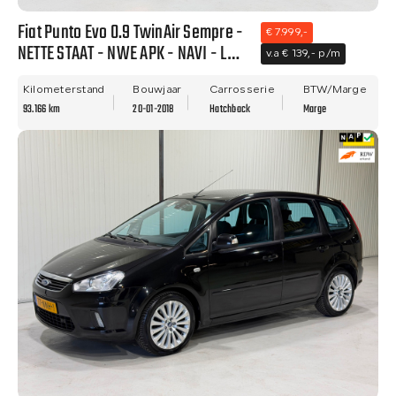
Fiat Punto Evo 0.9 TwinAir Sempre -
€ 7.999,-
NETTE STAAT - NWE APK - NAVI - LM
v.a € 139,- p/m
VELGEN - CLIMA!!
Kilometerstand
Bouwjaar
Carrosserie
BTW/Marge
93.166 km
20-01-2018
Hatchback
Marge