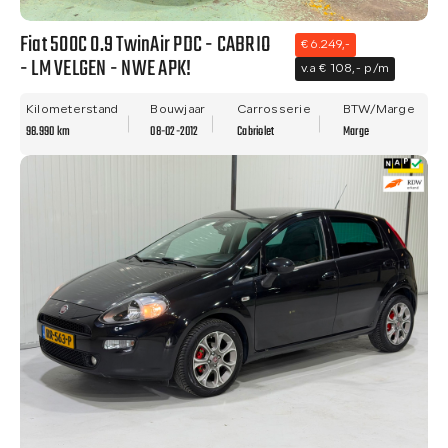
Fiat 500C 0.9 TwinAir PDC - CABRIO
€ 6.249,-
- LM VELGEN - NWE APK!
v.a € 108,- p/m
Kilometerstand
Bouwjaar
Carrosserie
BTW/Marge
98.990 km
08-02-2012
Cabriolet
Marge