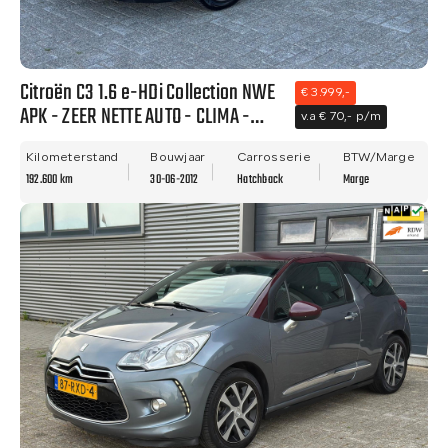
Citroën C3 1.6 e-HDi Collection NWE
€ 3.999,-
APK - ZEER NETTE AUTO - CLIMA -
v.a € 70,- p/m
PDC!!
Kilometerstand
Bouwjaar
Carrosserie
BTW/Marge
192.600 km
30-06-2012
Hatchback
Marge