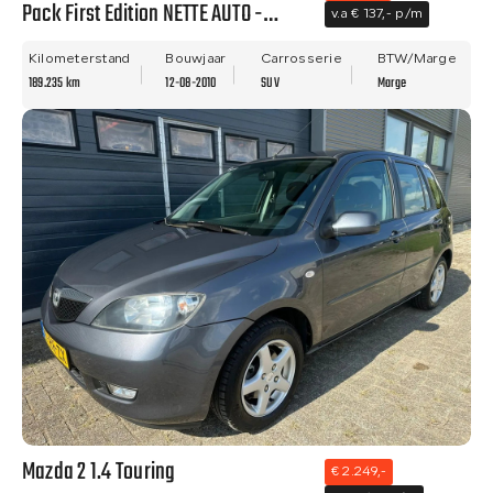
Pack First Edition NETTE AUTO -
v.a € 137,- p/m
PANO - NWE APK - LM VELGEN!!
Kilometerstand
Bouwjaar
Carrosserie
BTW/Marge
189.235 km
12-08-2010
SUV
Marge
Mazda 2 1.4 Touring
€ 2.249,-