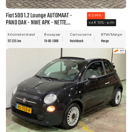
Fiat 500 1.2 Lounge AUTOMAAT -
€ 5.999,-
PANO DAK - NWE APK - NETTE
v.a € 105,- p/m
STAAT!!
Kilometerstand
Bouwjaar
Carrosserie
BTW/Marge
127.225 km
19-06-2009
Hatchback
Marge