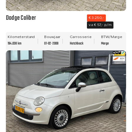
Dodge Caliber
€ 3.250,-
v.a € 57,- p/m
Kilometerstand
Bouwjaar
Carrosserie
BTW/Marge
194.038 km
01-02-2008
Hatchback
Marge