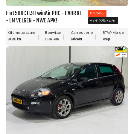
Fiat 500C 0.9 TwinAir PDC - CABRIO
€ 6.249,-
- LM VELGEN - NWE APK!
v.a € 108,- p/m
Kilometerstand
Bouwjaar
Carrosserie
BTW/Marge
98.990 km
08-02-2012
Cabriolet
Marge