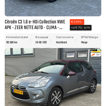
Citroën C3 1.6 e-HDi Collection NWE
€ 3.999,-
APK - ZEER NETTE AUTO - CLIMA -
v.a € 70,- p/m
PDC!!
Kilometerstand
Bouwjaar
Carrosserie
BTW/Marge
192.600 km
30-06-2012
Hatchback
Marge