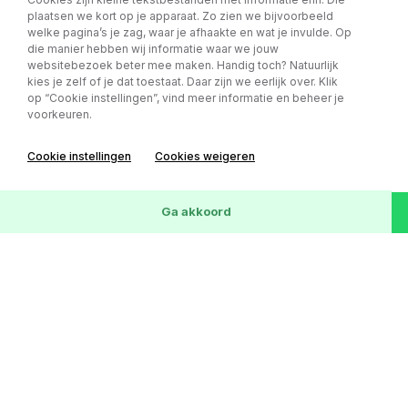
156.218 km
12-09-2016
SUV
Marge
plaatsen we kort op je apparaat. Zo zien we bijvoorbeeld
welke pagina’s je zag, waar je afhaakte en wat je invulde. Op
die manier hebben wij informatie waar we jouw
websitebezoek beter mee maken. Handig toch? Natuurlijk
kies je zelf of je dat toestaat. Daar zijn we eerlijk over. Klik
op “Cookie instellingen”, vind meer informatie en beheer je
voorkeuren.
Cookie instellingen
Cookies weigeren
72
Voertuigen
Wis
Ga akkoord
Mercedes-Benz Sprinter 315 1.9 CDI
€ 17.999,- excl. BTW
L2H1 DC AUTOMAAT - TREKHAAK -
v.a € 253,- p/m
EINDEJAARS ACTIE!!
Kilometerstand
Bouwjaar
Carrosserie
BTW/Marge