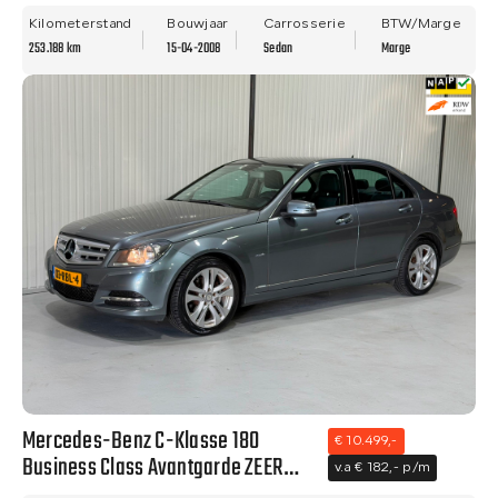
NAVI - TREKHAAK - LM VELGEN!
Kilometerstand
Bouwjaar
Carrosserie
BTW/Marge
253.188 km
15-04-2008
Sedan
Marge
Mercedes-Benz C-Klasse 180
€ 10.499,-
Business Class Avantgarde ZEER
v.a € 182,- p/m
NETTE STAAT - NAVI - CLIMA - NWE