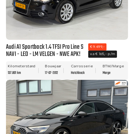
Audi A1 Sportback 1.4 TFSI Pro Line S
€ 9.499,-
NAVI - LED - LM VELGEN - NWE APK!
v.a € 165,- p/m
Kilometerstand
Bouwjaar
Carrosserie
BTW/Marge
137.801 km
17-07-2012
Hatchback
Marge