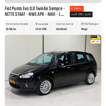
Fiat Punto Evo 0.9 TwinAir Sempre -
€ 7.999,-
NETTE STAAT - NWE APK - NAVI - LM
v.a € 139,- p/m
VELGEN - CLIMA!!
Kilometerstand
Bouwjaar
Carrosserie
BTW/Marge
93.166 km
20-01-2018
Hatchback
Marge