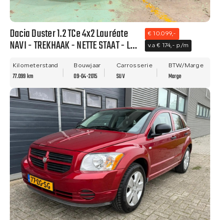
Dacia Duster 1.2 TCe 4x2 Lauréate
€ 10.099,-
NAVI - TREKHAAK - NETTE STAAT - LM
v.a € 174,- p/m
VELGEN!
Kilometerstand
Bouwjaar
Carrosserie
BTW/Marge
77.099 km
09-04-2015
SUV
Marge