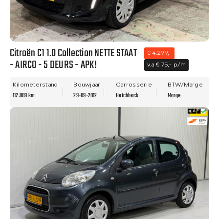
Citroën C1 1.0 Collection NETTE STAAT
€ 4.299,-
- AIRCO - 5 DEURS - APK!
v.a € 75,- p/m
Kilometerstand
Bouwjaar
Carrosserie
BTW/Marge
112.009 km
29-09-2012
Hatchback
Marge