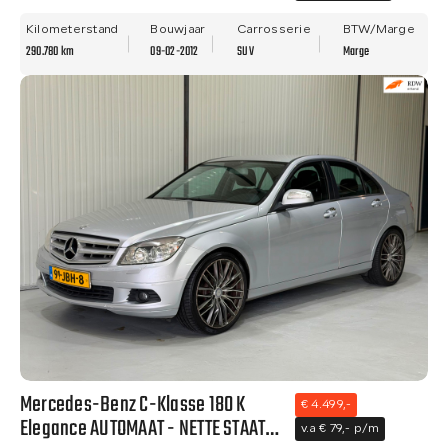
- ALLE OPTIES.
Kilometerstand
Bouwjaar
Carrosserie
BTW/Marge
290.780 km
09-02-2012
SUV
Marge
Mercedes-Benz C-Klasse 180 K
€ 4.499,-
Elegance AUTOMAAT - NETTE STAAT-
v.a € 79,- p/m