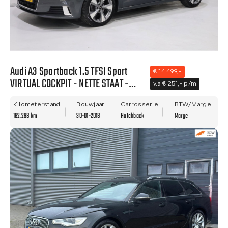
Audi A3 Sportback 1.5 TFSI Sport
€ 14.499,-
VIRTUAL COCKPIT - NETTE STAAT -
v.a € 251,- p/m
NWE APK - LANE ASIST!!
Kilometerstand
Bouwjaar
Carrosserie
BTW/Marge
182.298 km
30-01-2018
Hatchback
Marge