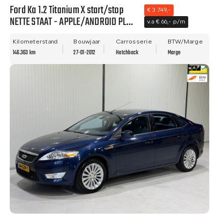
Ford Ka 1.2 Titanium X start/stop
€ 3.749,-
NETTE STAAT - APPLE/ANDROID PLAY
v.a € 66,- p/m
- NWE APK - AIRCO!
Kilometerstand
Bouwjaar
Carrosserie
BTW/Marge
146.363 km
27-01-2012
Hatchback
Marge