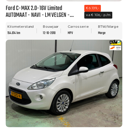
Ford C-MAX 2.0-16V Limited
€ 6.139,-
AUTOMAAT - NAVI - LM VELGEN -
v.a € 106,- p/m
NWE APK!
Kilometerstand
Bouwjaar
Carrosserie
BTW/Marge
154.614 km
12-10-2010
MPV
Marge