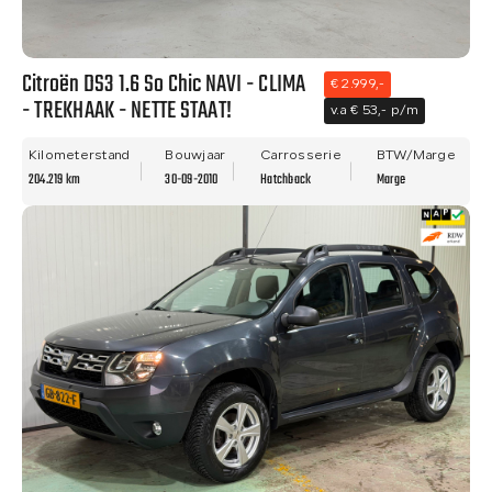
Citroën DS3 1.6 So Chic NAVI - CLIMA
€ 2.999,-
- TREKHAAK - NETTE STAAT!
v.a € 53,- p/m
Kilometerstand
Bouwjaar
Carrosserie
BTW/Marge
204.219 km
30-09-2010
Hatchback
Marge