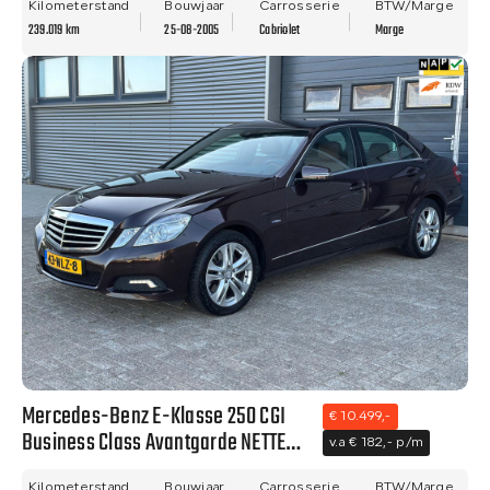
Kilometerstand
Bouwjaar
Carrosserie
BTW/Marge
239.019 km
25-08-2005
Cabriolet
Marge
Mercedes-Benz E-Klasse 250 CGI
€ 10.499,-
Business Class Avantgarde NETTE
v.a € 182,- p/m
AUTO - NAVI - CLIMA - TREKHAAK -
Kilometerstand
Bouwjaar
Carrosserie
BTW/Marge