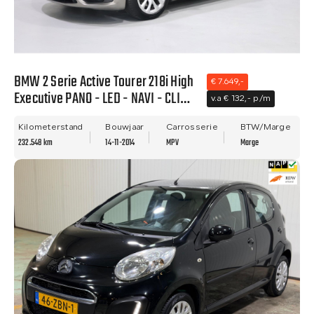
BMW 2 Serie Active Tourer 218i High
€ 7.649,-
Executive PANO - LED - NAVI - CLIMA
v.a € 132,- p/m
- LEER - NWE APK.
Kilometerstand
Bouwjaar
Carrosserie
BTW/Marge
232.548 km
14-11-2014
MPV
Marge