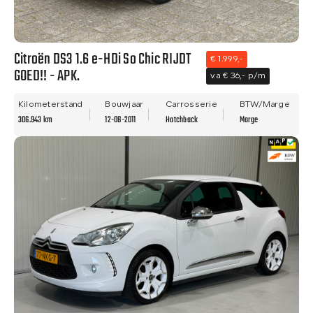
Citroën DS3 1.6 e-HDi So Chic RIJDT
€ 1.999,-
GOED!! - APK.
v.a € 36,- p/m
Kilometerstand
Bouwjaar
Carrosserie
BTW/Marge
306.943 km
12-08-2011
Hatchback
Marge