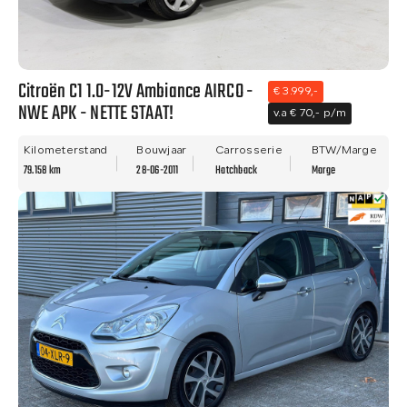
Citroën C1 1.0-12V Ambiance AIRCO -
€ 3.999,-
NWE APK - NETTE STAAT!
v.a € 70,- p/m
Kilometerstand
Bouwjaar
Carrosserie
BTW/Marge
79.158 km
28-06-2011
Hatchback
Marge