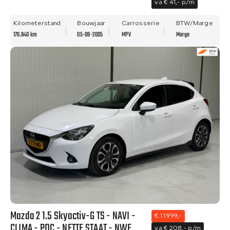
v.a € 41,- p/m
Kilometerstand
Bouwjaar
Carrosserie
BTW/Marge
176.940 km
05-08-2005
MPV
Marge
Mazda 2 1.5 Skyactiv-G TS - NAVI -
€ 11.999,-
CLIMA - PDC - NETTE STAAT - NWE
v.a € 208,- p/m