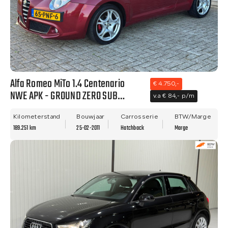
Alfa Romeo MiTo 1.4 Centenario
€ 4.750,-
NWE APK - GROUND ZERO SUB
v.a € 84,- p/m
WOOFER - NETTE STAAT!!
Kilometerstand
Bouwjaar
Carrosserie
BTW/Marge
189.251 km
25-02-2011
Hatchback
Marge