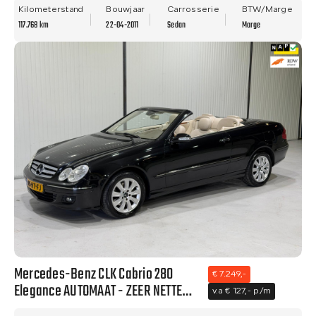
APK!
Kilometerstand
Bouwjaar
Carrosserie
BTW/Marge
117.768 km
22-04-2011
Sedan
Marge
Mercedes-Benz CLK Cabrio 280
€ 7.249,-
Elegance AUTOMAAT - ZEER NETTE
v.a € 127,- p/m
STAAT - NWE APK!