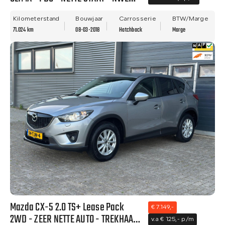
APK!
Kilometerstand
Bouwjaar
Carrosserie
BTW/Marge
71.024 km
08-03-2018
Hatchback
Marge
Mazda CX-5 2.0 TS+ Lease Pack
€ 7.149,-
2WD - ZEER NETTE AUTO - TREKHAAK
v.a € 125,- p/m