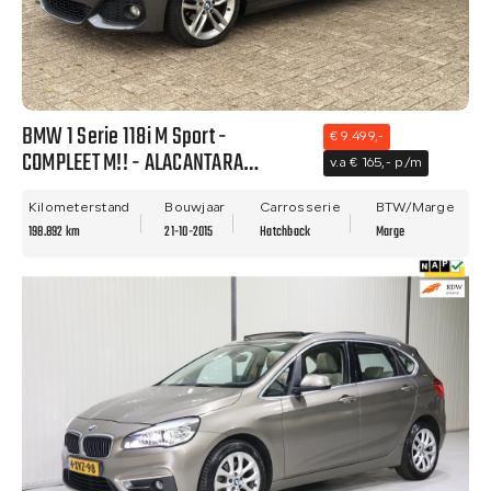
BMW 1 Serie 118i M Sport -
€ 9.499,-
COMPLEET M!! - ALACANTARA
v.a € 165,- p/m
BEKLEDING - NETTE STAAT - NWE
APK!!
Kilometerstand
Bouwjaar
Carrosserie
BTW/Marge
198.892 km
21-10-2015
Hatchback
Marge