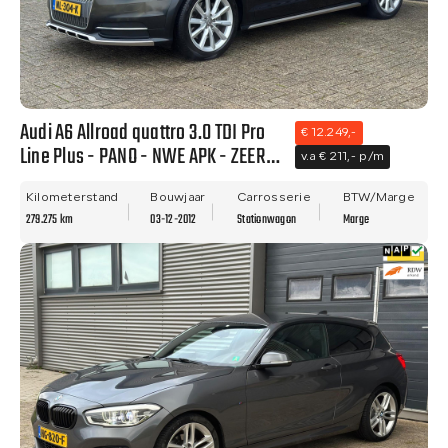
Audi A6 Allroad quattro 3.0 TDI Pro
€ 12.249,-
Line Plus - PANO - NWE APK - ZEER
v.a € 211,- p/m
NETTE STAAT - RIJDT PRIMA!!
Kilometerstand
Bouwjaar
Carrosserie
BTW/Marge
279.275 km
03-12-2012
Stationwagon
Marge