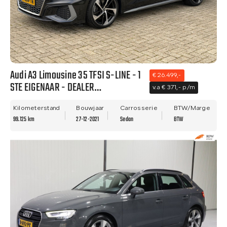
Audi A3 Limousine 35 TFSI S-LINE - 1
€ 26.499,-
STE EIGENAAR - DEALER
v.a € 371,- p/m
ONDERHOUDEN - VIRTUAL - BTW
AUTO!
Kilometerstand
Bouwjaar
Carrosserie
BTW/Marge
99.125 km
27-12-2021
Sedan
BTW