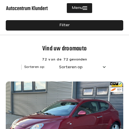
Menu
Filters
Filter
Aanbod
Merk
Diensten
Vind uw droomauto
Merk
Vacatures
Model
72 van de 72
gevonden
Sorteren op
Sorteren op:
Verkocht
Model
Over ons
Brandstof
Contact
Diesel
8
Hybride (Benzine)
1
Benzine
63
Transmissie
Semi-automaat
1
Handgeschakeld
57
Automaat
13