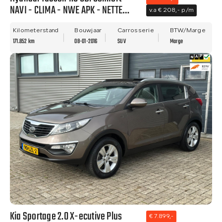
NAVI - CLIMA - NWE APK - NETTE
v.a € 208,- p/m
STAAT!
Kilometerstand
Bouwjaar
Carrosserie
BTW/Marge
171.852 km
08-01-2016
SUV
Marge
Kia Sportage 2.0 X-ecutive Plus
€ 7.899,-