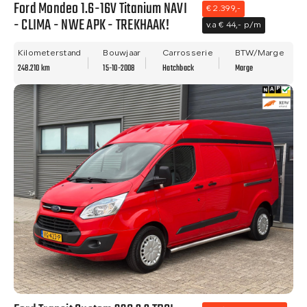
Ford Mondeo 1.6-16V Titanium NAVI
€ 2.399,-
- CLIMA - NWE APK - TREKHAAK!
v.a € 44,- p/m
Kilometerstand
Bouwjaar
Carrosserie
BTW/Marge
248.210 km
15-10-2008
Hatchback
Marge