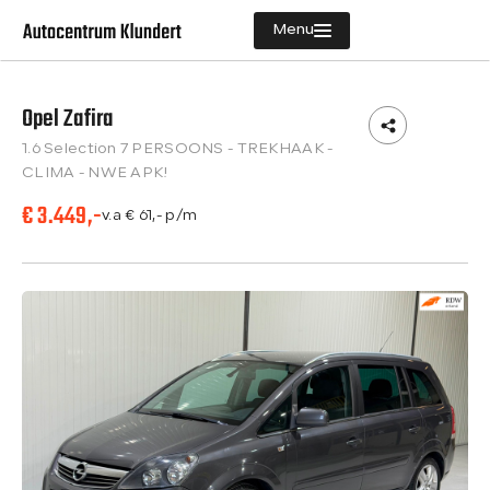
Menu
Opel Zafira
Aanbod
1.6 Selection 7 PERSOONS - TREKHAAK -
Diensten
CLIMA - NWE APK!
€ 3.449,-
Vacatures
v.a € 61,- p/m
Verkocht
Over ons
Contact