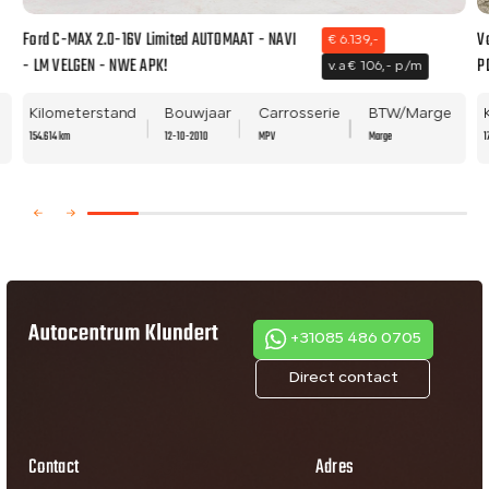
Ford C-MAX 2.0-16V Limited AUTOMAAT - NAVI
V
€ 6.139,-
- LM VELGEN - NWE APK!
P
v.a € 106,- p/m
Kilometerstand
Bouwjaar
Carrosserie
BTW/Marge
154.614 km
12-10-2010
MPV
Marge
1
+31085 486 0705
Direct contact
Contact
Adres