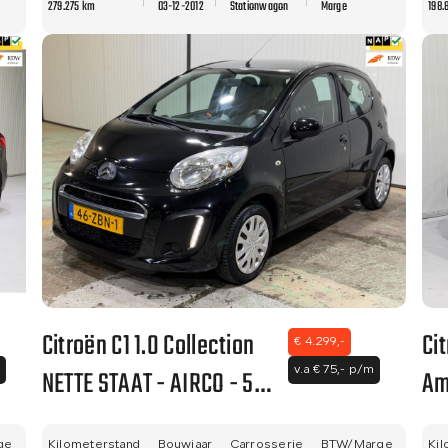
279.275 km
03-12-2012
Stationwagon
Marge
198.
PRIMA!!
Citroën C1 1.0 Collection
Ci
€ 4.299,-
NETTE STAAT - AIRCO - 5
Am
v.a € 75,- p/m
DEURS - APK!
AP
ge
Kilometerstand
Bouwjaar
Carrosserie
BTW/Marge
Kil