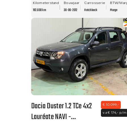
- PDC!!
Kilometerstand
Bouwjaar
Carrosserie
BTW/Mar
192.600 km
30-06-2012
Hatchback
Marge
Dacia Duster 1.2 TCe 4x2
€ 10.099,-
Lauréate NAVI -
v.a € 174,- p/m