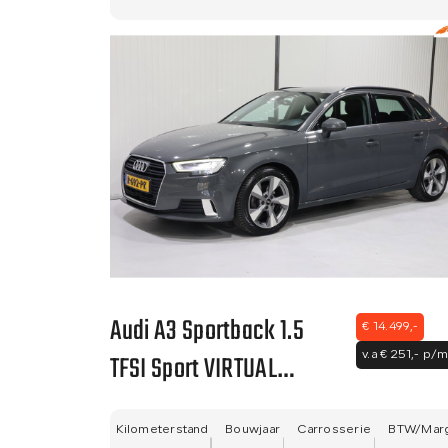
Audi A3 Sportback 1.5
€ 14.499,-
TFSI Sport VIRTUAL
v.a € 251,- p/m
COCKPIT - NETTE STAAT -
NWE APK - LANE ASIST!!
Kilometerstand
Bouwjaar
Carrosserie
BTW/Mar