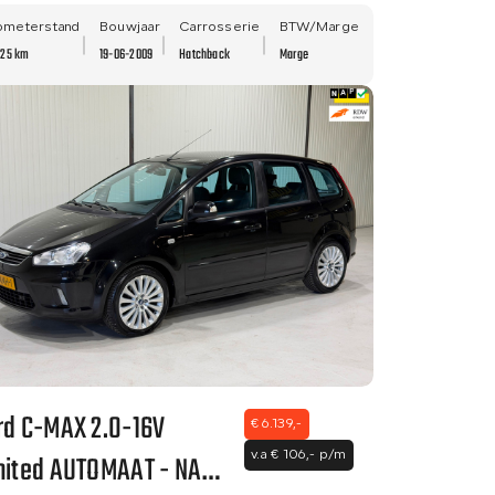
E APK - NETTE STAAT!!
ometerstand
Bouwjaar
Carrosserie
BTW/Marge
225 km
19-06-2009
Hatchback
Marge
rd C-MAX 2.0-16V
€ 6.139,-
mited AUTOMAAT - NAVI
v.a € 106,- p/m