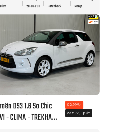
58 km
28-06-2011
Hatchback
Marge
troën DS3 1.6 So Chic
€ 2.999,-
VI - CLIMA - TREKHAAK
v.a € 53,- p/m
NETTE STAAT!