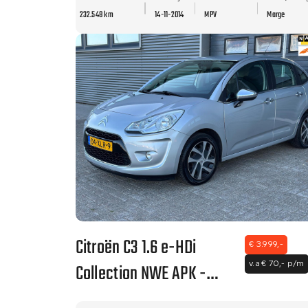
NAVI - CLIMA - LEER -
232.548 km
14-11-2014
MPV
Marge
NWE APK.
Citroën C3 1.6 e-HDi
€ 3.999,-
Collection NWE APK -
v.a € 70,- p/m
ZEER NETTE AUTO - CLIMA