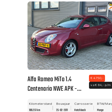
Alfa Romeo MiTo 1.4
€ 4.750,-
Centenario NWE APK -
v.a € 84,- p/m
GROUND ZERO SUB
WOOFER - NETTE STAAT!!
Kilometerstand
Bouwjaar
Carrosserie
BTW/Mar
189.251 km
25-02-2011
Hatchback
Marge