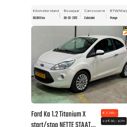
NWE APK!
Kilometerstand
Bouwjaar
Carrosserie
BTW/Mar
98.990 km
08-02-2012
Cabriolet
Marge
Ford Ka 1.2 Titanium X
€ 3.749,-
start/stop NETTE STAAT -
v.a € 66,- p/m