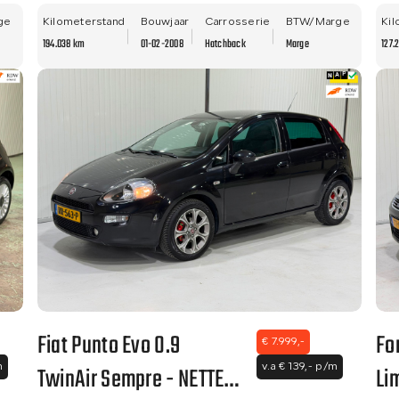
NW
ge
Kilometerstand
Bouwjaar
Carrosserie
BTW/Marge
Kil
194.038 km
01-02-2008
Hatchback
Marge
127.
Fiat Punto Evo 0.9
Fo
€ 7.999,-
TwinAir Sempre - NETTE
Li
m
v.a € 139,- p/m