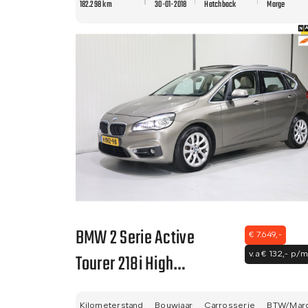
182.298 km
30-01-2018
Hatchback
Marge
BMW 2 Serie Active
€ 7.649,-
Tourer 218i High
v.a € 132,- p/m
Executive PANO - LED -
Kilometerstand
Bouwjaar
Carrosserie
BTW/Mar