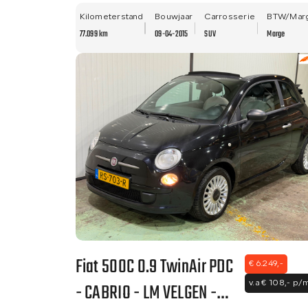
TREKHAAK - NETTE STAAT
- LM VELGEN!
Kilometerstand
Bouwjaar
Carrosserie
BTW/Mar
77.099 km
09-04-2015
SUV
Marge
Fiat 500C 0.9 TwinAir PDC
€ 6.249,-
- CABRIO - LM VELGEN -
v.a € 108,- p/