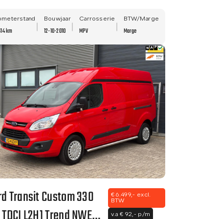
LM VELGEN - NWE APK!
ometerstand
Bouwjaar
Carrosserie
BTW/Marge
614 km
12-10-2010
MPV
Marge
rd Transit Custom 330
€ 6.499,- excl.
BTW
2 TDCI L2H1 Trend NWE
v.a € 92,- p/m