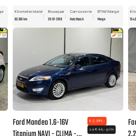
STAAT - NWE APK - NAVI -
- 
ge
LM VELGEN - CLIMA!!
Kilometerstand
Bouwjaar
Carrosserie
BTW/Marge
Kil
93.166 km
20-01-2018
Hatchback
Marge
154.
Ford Mondeo 1.6-16V
Fo
€ 2.399,-
Titanium NAVI - CLIMA -
2.
v.a € 44,- p/m