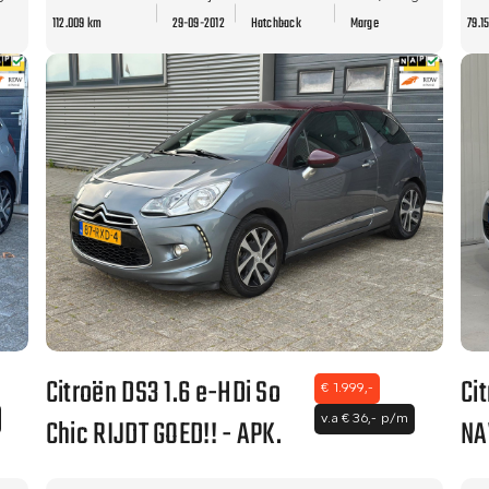
112.009 km
29-09-2012
Hatchback
Marge
79.1
Citroën DS3 1.6 e-HDi So
Ci
€ 1.999,-
Chic RIJDT GOED!! - APK.
NA
v.a € 36,- p/m
- 