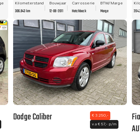
ge
Kilometerstand
Bouwjaar
Carrosserie
BTW/Marge
Kil
306.943 km
12-08-2011
Hatchback
Marge
204.
Dodge Caliber
Fi
€ 3.250,-
AU
v.a € 57,- p/m