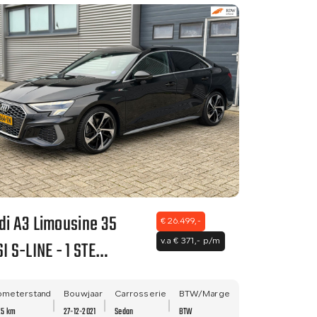
di A3 Limousine 35
€ 26.499,-
I S-LINE - 1 STE
v.a € 371,- p/m
GENAAR - DEALER
DERHOUDEN - VIRTUAL
ometerstand
Bouwjaar
Carrosserie
BTW/Marge
25 km
27-12-2021
Sedan
BTW