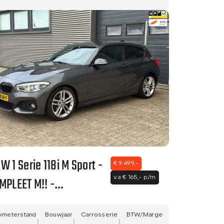
BTW AUTO!
W 1 Serie 118i M Sport -
€ 9.499,-
MPLEET M!! -
v.a € 165,- p/m
ACANTARA BEKLEDING -
TTE STAAT - NWE APK!!
ometerstand
Bouwjaar
Carrosserie
BTW/Marge