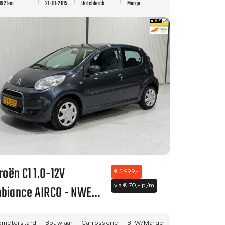
892 km
21-10-2015
Hatchback
Marge
troën C1 1.0-12V
€ 3.999,-
biance AIRCO - NWE
v.a € 70,- p/m
K - NETTE STAAT!
ometerstand
Bouwjaar
Carrosserie
BTW/Marge