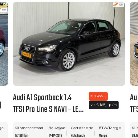
Audi A1 Sportback 1.4
Au
€ 9.499,-
TFSI Pro Line S NAVI - LED
TFS
v.a € 165,- p/m
- LM VELGEN - NWE APK!
EI
ge
Kilometerstand
Bouwjaar
Carrosserie
BTW/Marge
ON
Kil
137.801 km
17-07-2012
Hatchback
Marge
99.1