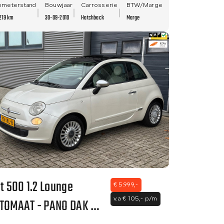
ometerstand
Bouwjaar
Carrosserie
BTW/Marge
219 km
30-09-2010
Hatchback
Marge
at 500 1.2 Lounge
€ 5.999,-
TOMAAT - PANO DAK -
v.a € 105,- p/m